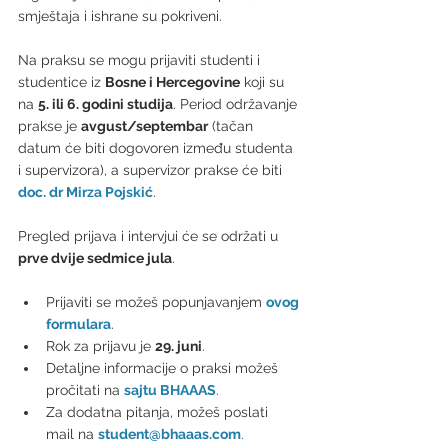
smještaja i ishrane su pokriveni.
Na praksu se mogu prijaviti studenti i 
studentice iz 
Bosne i Hercegovine
 koji su 
na 
5. ili 6. godini studija
. Period održavanje 
prakse je 
avgust/septembar
 (tačan 
datum će biti dogovoren između studenta 
i supervizora), a supervizor prakse će biti 
doc. dr Mirza Pojskić
.
Pregled prijava i intervjui će se održati u 
prve dvije sedmice jula
.
Prijaviti se možeš popunjavanjem 
ovog 
formulara
.
Rok za prijavu je 
29. juni
.
Detaljne informacije o praksi možeš 
pročitati na 
sajtu BHAAAS
.
Za dodatna pitanja, možeš poslati 
mail na 
student@bhaaas.com
.