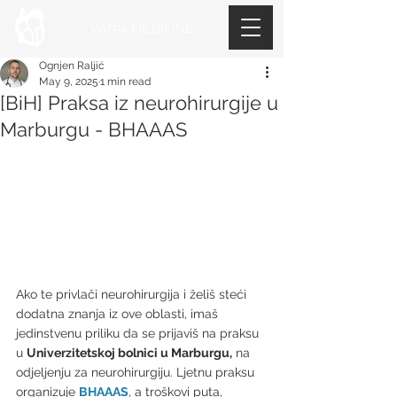
VATRA MEDICINE
Ognjen Raljić
May 9, 2025
1 min read
[BiH] Praksa iz neurohirurgije u
Marburgu - BHAAAS
Ako te privlači neurohirurgija i želiš steći 
dodatna znanja iz ove oblasti, imaš 
jedinstvenu priliku da se prijaviš na praksu 
u 
Univerzitetskoj bolnici u Marburgu,
 na 
odjeljenju za neurohirurgiju. Ljetnu praksu 
organizuje 
BHAAAS
, a troškovi puta, 