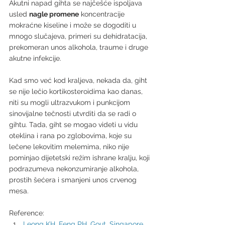
Akutni napad gihta se najčešće ispoljava 
usled 
nagle promene
 koncentracije 
mokraćne kiseline i može se dogoditi u 
mnogo slučajeva, primeri su dehidratacija, 
prekomeran unos alkohola, traume i druge 
akutne infekcije. 
Kad smo već kod kraljeva, nekada da, giht 
se nije lečio kortikosteroidima kao danas, 
niti su mogli ultrazvukom i punkcijom 
sinovijalne tečnosti utvrditi da se radi o 
gihtu. Tada, giht se mogao videti u vidu 
oteklina i rana po zglobovima, koje su 
lečene lekovitim melemima, niko nije 
pominjao dijetetski režim ishrane kralju, koji 
podrazumeva nekonzumiranje alkohola, 
prostih šećera i smanjeni unos crvenog 
mesa. 
Reference:
Leong KH, Feng PH. Gout. Singapore 