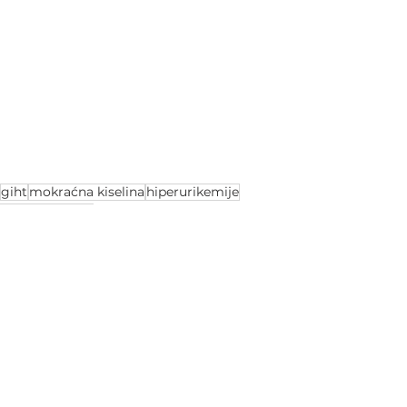
giht
mokraćna kiselina
hiperurikemije
bolest kraljeva
Reumatologija
2 Comments