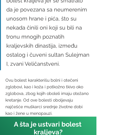
bolest kraljeva jer se smatralo 
da je povezana sa neumerenim 
unosom hrane i pića, što su 
nekada činili oni koji su bili na 
tronu mnogih poznatih 
kraljevskih dinastija, između 
ostalog i čuveni sultan Sulejman 
I, zvani Veličanstveni. 
Ovu bolest karakterišu bolni i otečeni 
zglobovi, kao i koža i potkožno tkivo oko 
zglobova, zbog kojih oboleli imaju otežano 
kretanje. Od ove bolesti oboljevaju 
najčešće muškarci srednje životne dobi 
kao i žene u menopauzi.
A šta je ustvari bolest 
kraljeva?