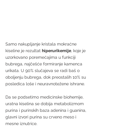
Samo nakupljanje kristala mokraćne 
kiseline je rezultat 
hiperurikemije
, koje je 
uzorkovano poremećajima u funkciji 
bubrega, najčešće formiranje kamenca 
urikata. U 90% slučajeva se radi baš o 
oboljenju bubrega, dok preostalih 10% su 
posledica loše i neuravnotežene ishrane.
Da se podsetimo medicinske biohemije, 
uratna kiselina se dobija metabolizmom 
purina i purinskih baza adenina i guanina, 
glavni izvori purina su crveno meso i 
mesne iznutrice.