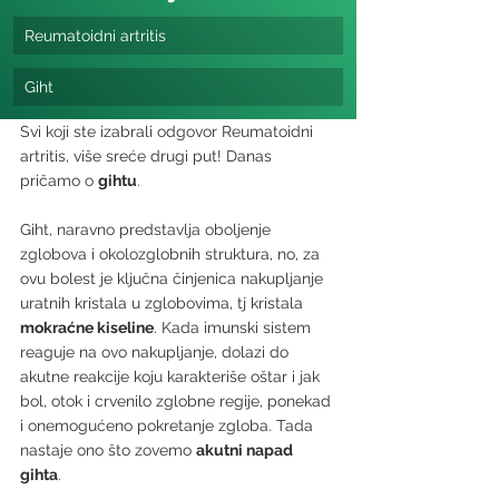
Reumatoidni artritis
Giht
Svi koji ste izabrali odgovor Reumatoidni 
artritis, više sreće drugi put! Danas 
pričamo o 
gihtu
. 
Giht, naravno predstavlja oboljenje 
zglobova i okolozglobnih struktura, no, za 
ovu bolest je ključna činjenica nakupljanje 
uratnih kristala u zglobovima, tj kristala 
mokraćne kiseline
. Kada imunski sistem 
reaguje na ovo nakupljanje, dolazi do 
akutne reakcije koju karakteriše oštar i jak 
bol, otok i crvenilo zglobne regije, ponekad 
i onemogućeno pokretanje zgloba. Tada 
nastaje ono što zovemo 
akutni napad 
gihta
.