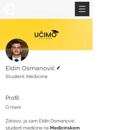
VATRA MEDICINE
More actions
Writer
Eldin Osmanović
Student Medicine
+
4
Profil
O meni
Zdravo, ja sam Eldin Osmanović, 
student medicine na 
Medicinskom 