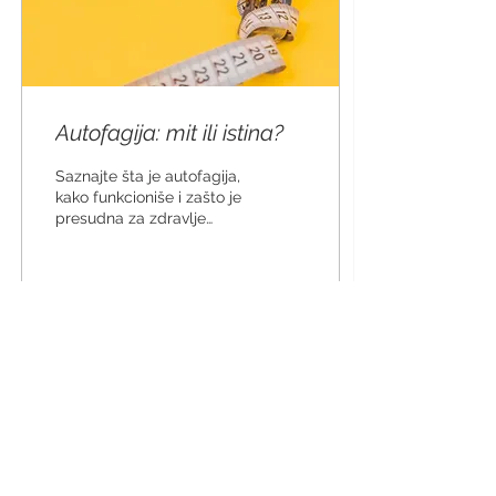
Autofagija: mit ili istina?
Saznajte šta je autofagija,
kako funkcioniše i zašto je
presudna za zdravlje
ćelija. Otkrijte naučnu
pozadinu, faze procesa i
kome se autofagija ne
preporučuje.
200
1
5