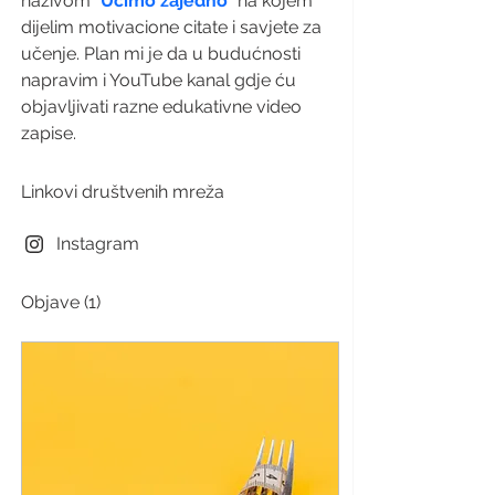
nazivom "
Učimo zajedno
" na kojem 
dijelim motivacione citate i savjete za 
učenje. Plan mi je da u budućnosti 
napravim i YouTube kanal gdje ću 
objavljivati razne edukativne video 
zapise.
Linkovi društvenih mreža
Instagram
Objave
(1)