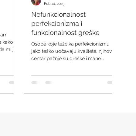
Feb 10, 2023
Nefunkcionalnost
perfekcionizma i
funkcionalnost greške
 sam
e kako se
Osobe koje teže ka perfekcionizmu
da mi je
jako teško uočavaju kvalitete, njihov
centar pažnje su greške i mane.
Monogo više su sklone negativnoj...