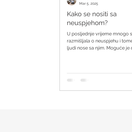
Mar 5, 2025
Kako se nositi sa
neuspjehom?
U posljednje vrijeme mnogo
razmišljala o neuspjehu i tom
ljudi nose sa njim. Moguće je 
ova tema na pameti zato što...