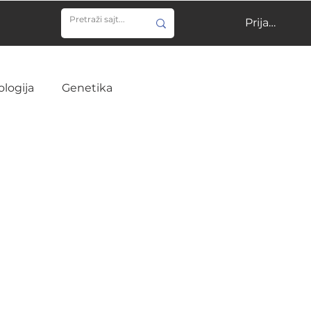
Prijavi se
ologija
Genetika
ija
Učenje
Veterina
Infektivne bolesti
ine
Hirurgija