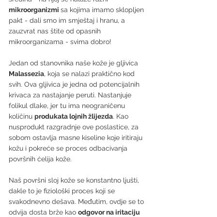
mikroorganizmi 
sa kojima imamo sklopljen 
pakt - dali smo im smještaj i hranu, a 
zauzvrat nas štite od opasnih 
mikroorganizama - svima dobro!
Jedan od stanovnika naše kože je gljivica 
Malassezia
, koja se nalazi praktično kod 
svih. Ova gljivica je jedna od potencijalnih 
krivaca za nastajanje peruti. Nastanjuje 
folikul dlake, jer tu ima neograničenu 
količinu 
produkata lojnih žlijezda
. Kao 
nusprodukt razgradnje ove poslastice, za 
sobom ostavlja masne kiseline koje iritiraju 
kožu i pokreće se proces odbacivanja 
površnih ćelija kože.
Naš površni sloj kože se konstantno ljušti, 
dakle to je fiziološki proces koji se 
svakodnevno dešava. Međutim, ovdje se to 
odvija dosta brže kao 
odgovor na iritaciju