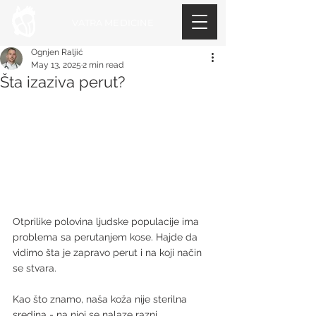
VATRA MEDICINE
Ognjen Raljić
May 13, 2025
2 min read
Šta izaziva perut?
Otprilike polovina ljudske populacije ima 
problema sa perutanjem kose. Hajde da 
vidimo šta je zapravo perut i na koji način 
se stvara.
Kao što znamo, naša koža nije sterilna 
sredina - na njoj se nalaze razni 