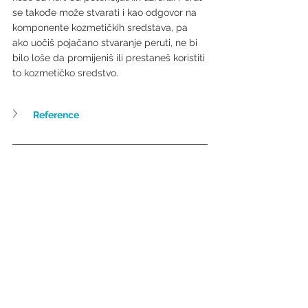
se takođe može stvarati i kao odgovor na 
komponente kozmetičkih sredstava, pa 
ako uočiš pojačano stvaranje peruti, ne bi 
bilo loše da promijeniš ili prestaneš koristiti 
to kozmetičko sredstvo.
Reference