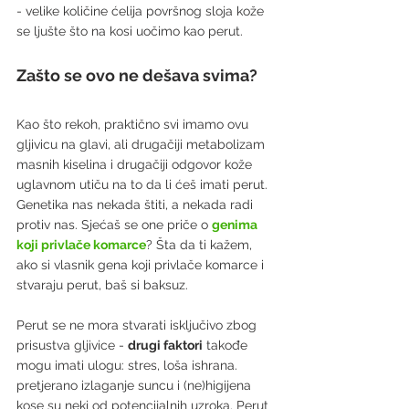
- velike količine ćelija površnog sloja kože 
se ljušte što na kosi uočimo kao perut.
Zašto se ovo ne dešava svima?
Kao što rekoh, praktično svi imamo ovu 
gljivicu na glavi, ali drugačiji metabolizam 
masnih kiselina i drugačiji odgovor kože 
uglavnom utiču na to da li ćeš imati perut.  
Genetika nas nekada štiti, a nekada radi 
protiv nas. Sjećaš se one priče o 
genima 
koji privlače komarce
? Šta da ti kažem, 
ako si vlasnik gena koji privlače komarce i 
stvaraju perut, baš si baksuz.
Perut se ne mora stvarati isključivo zbog 
prisustva gljivice - 
drugi faktori
 takođe 
mogu imati ulogu: stres, loša ishrana. 
pretjerano izlaganje suncu i (ne)higijena 
kose su neki od potencijalnih uzroka. Perut 