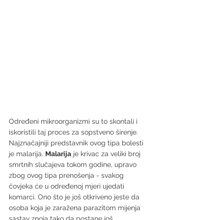
Određeni mikroorganizmi su to skontali i 
iskoristili taj proces za sopstveno širenje. 
Najznačajniji predstavnik ovog tipa bolesti 
je malarija. 
Malarija
 je krivac za veliki broj 
smrtnih slučajeva tokom godine, upravo 
zbog ovog tipa prenošenja - svakog 
čovjeka će u određenoj mjeri ujedati 
komarci. Ono što je još otkriveno jeste da 
osoba koja je zaražena parazitom mijenja 
sastav znoja tako da postane još 