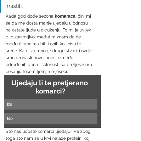
mislili.
Kada god dođe sezona 
komaraca
, čini mi 
se da me dosta manje ujedaju u odnosu 
na ostale ljude u okruženju. To mi je uvijek 
bilo zanimljivo, međutim znam da će 
među čitaocima biti i onih koji nisu te 
sreće. Kao i za mnoge druge stvari, i ovdje 
smo pronašli povezanost između 
određenih gena i sklonosti ka pretjeranom 
češanju tokom ljetnjih mjeseci.
Ujedaju li te pretjerano 
komarci?
Da
0
%
Ne
0
%
Što nas uopšte komarci ujedaju? Pa zbog 
toga što nam se u krvi nalaze proteini koji 