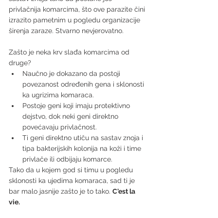
privlačnija komarcima, što ove parazite čini 
izrazito pametnim u pogledu organizacije 
širenja zaraze. Stvarno nevjerovatno.
Zašto je neka krv slađa komarcima od 
druge?
Naučno je dokazano da postoji 
povezanost određenih gena i sklonosti 
ka ugrizima komaraca.
Postoje geni koji imaju protektivno 
dejstvo, dok neki geni direktno 
povećavaju privlačnost.
Ti geni direktno utiču na sastav znoja i 
tipa bakterijskih kolonija na koži i time 
privlače ili odbijaju komarce.
Tako da u kojem god si timu u pogledu 
sklonosti ka ujedima komaraca, sad ti je 
bar malo jasnije zašto je to tako. 
C'est la 
vie.