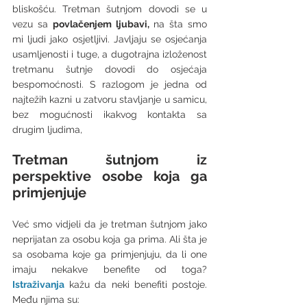
bliskošću. Tretman šutnjom dovodi se u 
vezu sa 
povlačenjem ljubavi,
 na šta smo 
mi ljudi jako osjetljivi. Javljaju se osjećanja 
usamljenosti i tuge, a dugotrajna izloženost 
tretmanu šutnje dovodi do osjećaja 
bespomoćnosti. S razlogom je jedna od 
najtežih kazni u zatvoru stavljanje u samicu, 
bez mogućnosti ikakvog kontakta sa 
drugim ljudima, 
Tretman šutnjom iz 
perspektive osobe koja ga 
primjenjuje
Već smo vidjeli da je tretman šutnjom jako 
neprijatan za osobu koja ga prima. Ali šta je 
sa osobama koje ga primjenjuju, da li one 
imaju nekakve benefite od toga? 
Istraživanja
 kažu da neki benefiti postoje. 
Među njima su: