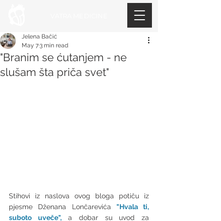
VATRA MEDICINE
Jelena Bačić
May 7
3 min read
"Branim se ćutanjem - ne
slušam šta priča svet"
Stihovi iz naslova ovog bloga potiču iz 
pjesme Dženana Lončarevića 
"Hvala ti, 
suboto uveče",
 a dobar su uvod za 