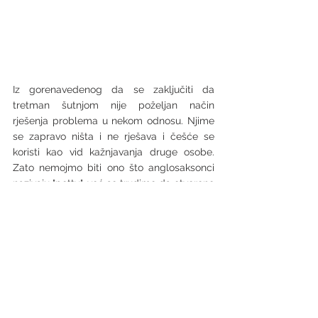
Iz gorenavedenog da se zaključiti da 
tretman šutnjom nije poželjan način 
rješenja problema u nekom odnosu. Njime 
se zapravo ništa i ne rješava i češće se 
koristi kao vid kažnjavanja druge osobe. 
Zato nemojmo biti ono što anglosaksonci 
nazivaju "petty", već se trudimo da otvoreno 
komuniciramo i asertivno izrazimo šta nam 
smeta u odnosu. Nije lako, znam, nikada ni 
neće biti lako, ali trebamo imati u vidu da li 
nam je važnije sačuvati odnos, ili da se 
osjećamo nadmoćnim u odnosu na osobu 
preko puta. 