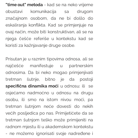
"time out" metoda
 - kad se na neko vrijeme 
obustavi komunikacija sa drugom 
značajnom osobom, da ne bi došlo do 
eskaliranja konflikta. Kad se primjenjuje na 
ovaj način, može biti konstruktivan, ali se na 
njega češće referiše u kontekstu kad se 
koristi za kažnjavanje druge osobe. 
Prisutan je u raznim tipovima odnosa, ali se 
najčešće manifestuje u partnerskim 
odnosima. Da bi neko mogao primjenjivati 
tretman šutnje, bitno je da postoji 
specifična dinamika moći
 u odnosu: ili  se 
osjećamo nadmoćno u odnosu na drugu 
osobu, ili smo na istom nivou moći, pa 
tretman šutnjom neće dovesti do nekih 
većih posljedica po nas. Primijetićete da se 
tretman šutnjom teško može primijeniti na 
radnom mjestu ili u akademskom kontekstu 
- ne možemo ignorisati svoje nadređene i 