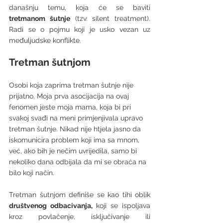
današnju temu, koja će se baviti 
tretmanom šutnje
 (tzv. silent treatment). 
Radi se o pojmu koji je usko vezan uz 
međuljudske konflikte. 
Tretman šutnjom
Osobi koja zaprima tretman šutnje nije 
prijatno. Moja prva asocijacija na ovaj 
fenomen jeste moja mama, koja bi pri 
svakoj svađi na meni primjenjivala upravo 
tretman šutnje. Nikad nije htjela jasno da 
iskomunicira problem koji ima sa mnom, 
već, ako bih je nečim uvrijedila, samo bi 
nekoliko dana odbijala da mi se obraća na 
bilo koji način. 
Tretman šutnjom definiše se kao tihi oblik 
društvenog odbacivanja, 
koji se ispoljava 
kroz povlačenje, isključivanje ili 