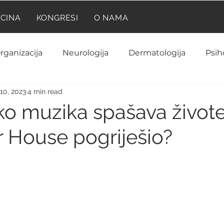
ICINA
KONGRESI
O NAMA
rganizacija
Neurologija
Dermatologija
Psih
10, 2023
4 min read
Neuroanatomija
Farmakologija
Reumatolog
ko muzika spašava živote
r House pogriješio?
Kardiologija
Ginekologija i akušerstvo
Hematolo
rinologija
Biohemija
Laboratorija
Imunolog
Anatomija
Onkologija
Pedijatrija
Prilik