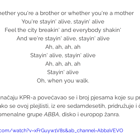
ether you're a brother or whether you're a mother 
You're stayin' alive, stayin' alive 
Feel the city breakin' and everybody shakin' 
And we're stayin' alive, stayin' alive 
Ah, ah, ah, ah 
Stayin' alive, stayin' alive 
Ah, ah, ah, ah 
Stayin' alive 
Oh, when you walk. 
 značaju KPR-a povećavao se i broj pjesama koje su pr
ko se ovoj plejlisti, iz ere sedamdesetih, pridružuje i
omenalne grupe 
ABBA
, disko i europop žanra.  
e.com/watch?v=xFrGuyw1V8s&ab_channel=AbbaVEVO