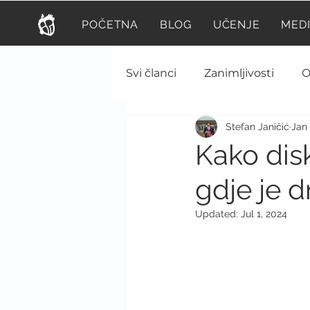
POČETNA
BLOG
UČENJE
MED
Svi članci
Zanimljivosti
O
Stefan Janičić
Jan 
Psihijatrija
Prva pomoć
Kako dis
gdje je d
Veterina
Fiziologija
Updated:
Jul 1, 2024
Infektivne bolesti
Endok
Hirurgija
Nutricionizam