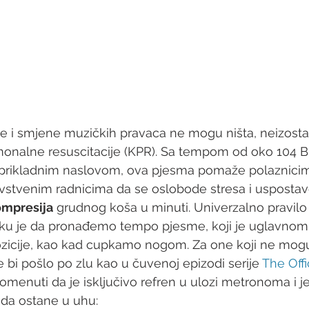
 i smjene muzičkih pravaca ne mogu ništa, neizostav
monalne resuscitacije (KPR). Sa tempom od oko 104 
o prikladnim naslovom, ova pjesma pomaže polaznicim
stvenim radnicima da se oslobode stresa i uspostave 
ompresija
 grudnog koša u minuti. Univerzalno pravilo
ku je da pronađemo tempo pjesme, koji je uglavnom
ozicije, kao kad cupkamo nogom. Za one koji ne mogu
 bi pošlo po zlu kao u čuvenoj epizodi serije 
The Offi
omenuti da je isključivo refren u ulozi metronoma i jed
da ostane u uhu:  