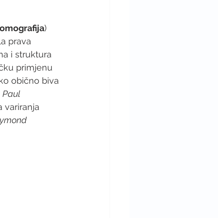
omografija
) 
la prava 
a i struktura 
ičku primjenu 
ako obično biva 
i
 Paul 
 variranja 
ymond 