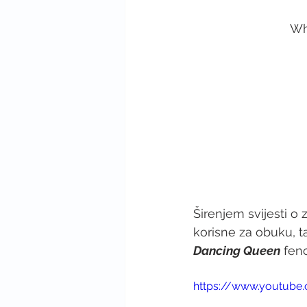
Wh
Širenjem svijesti o
korisne za obuku, ta
Dancing Queen
 fen
https://www.youtub