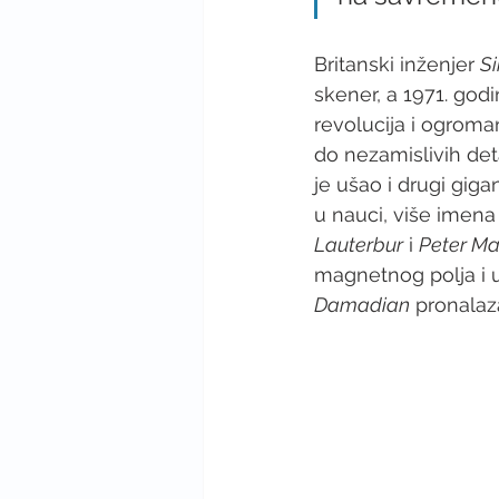
Britanski inženjer 
Si
skener, a 1971. godin
revolucija i ogroman
do nezamislivih det
je ušao i drugi giga
u nauci, više imen
Lauterbur
 i 
Peter Ma
magnetnog polja i u
Damadian
 pronala