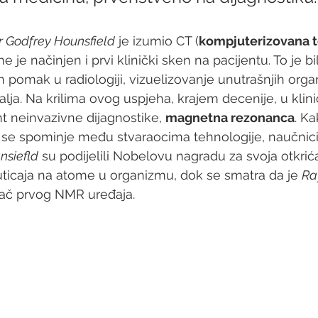
r Godfrey Hounsfield
 je izumio CT (
kompjuterizovana t
e je načinjen i prvi klinički sken na pacijentu. To je bi
 pomak u radiologiji, vizuelizovanje unutrašnjih organ
alja. Na krilima ovog uspjeha, krajem decenije, u klin
nt neinvazivne dijagnostike, 
magnetna rezonanca
. K
a se spominje među stvaraocima tehnologije, naučnic
nsiefld
 su podijelili Nobelovu nagradu za svoja otkrića
ticaja na atome u organizmu, dok se smatra da je 
Ra
zač prvog NMR uređaja.