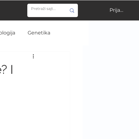
Prijavi se
ologija
Genetika
ija
Učenje
? I
gija
NIR
ija
Istorija medicine
e