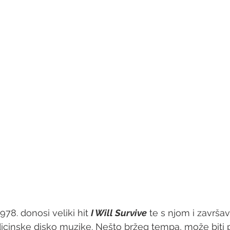
978. donosi veliki hit 
I Will Survive
 te s njom i završ
dicinske disko muzike. Nešto bržeg tempa, može biti p