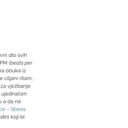
ni dio svih 
BPM (
beats per 
a obuka iz 
ciljani ritam, 
 za vježbanje 
 ujednačen 
 a da ne 
ce – Stress 
ini koji bi 