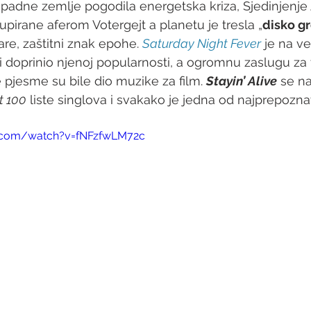
padne zemlje pogodila energetska kriza, Sjedinjenje
upirane aferom Votergejt a planetu je tresla „
disko g
re, zaštitni znak epohe. 
Saturday Night Fever
 je na ve
 doprinio njenoj popularnosti, a ogromnu zaslugu za t
je pjesme su bile dio muzike za film. 
Stayin’ Alive
 se n
t 100
 liste singlova i svakako je jedna od najprepoznat
.com/watch?v=fNFzfwLM72c