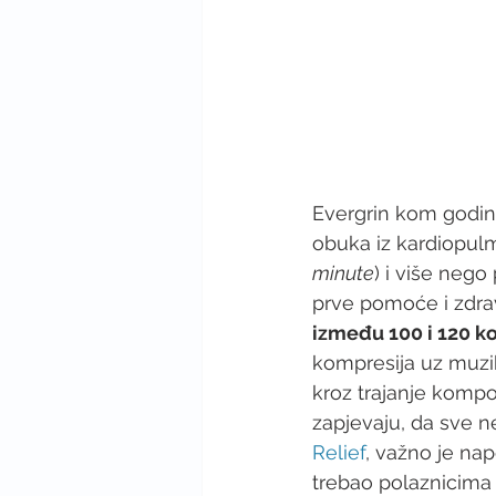
Evergrin kom godine
obuka iz kardiopul
minute
) i više neg
prve pomoće i zdrav
između 100 i 120 k
kompresija uz muzi
kroz trajanje komp
zapjevaju, da sve ne
Relief
, važno je nap
trebao polaznicima 