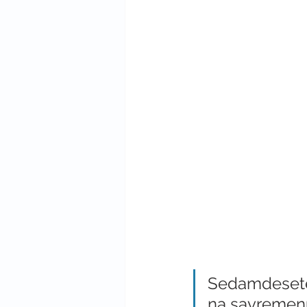
Sedamdesete 
na savremenu