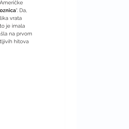
 Američke 
roznica
“. Da, 
lika vrata 
o je imala 
ašla na prvom 
ljivih hitova 