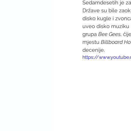
Sedamdesetih je za
Države su bile zaok
disko kugle i zvonca
uveo disko muziku i
grupa 
Bee Gees
, či
mjestu 
Billboard Ho
decenije.  
https://www.youtube