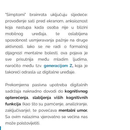
"Simptomi" brainrota uključuju sljedeće: 
provođenje sati pred ekranom, anksioznost 
koja nastupa kada osoba nije u blizini 
mobilnog uređaja, te oslabljena 
sposobnost usmjeravanja pažnje na druge 
aktivnosti. Iako se ne radi o formalnoj 
dijagnozi mentalne bolesti, ova pojava je 
sve prisutnija među mladim ljudima, 
naročito među tzv. 
generacijom Z
, 
koja je 
takoreći odrasla uz digitalne uređaje. 
Prekomjerna pasivna upotreba digitalnih 
sadržaja naknadno dovodi do 
kognitivnog 
opterećenja
, 
slabljenja viših kognitivnih 
funkcija
 (kao što su pamćenje, analiziranje, 
zaključivanje), te povećava 
mentalni umor.
Sa ovim nalazima vjerovatno se većina nas 
može poistovijetiti. 