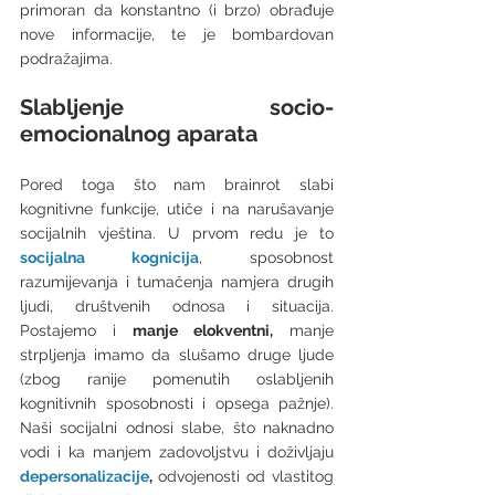
primoran da konstantno (i brzo) obrađuje 
nove informacije, te je bombardovan 
podražajima. 
Slabljenje socio-
emocionalnog aparata
Pored toga što nam brainrot slabi 
kognitivne funkcije, utiče i na narušavanje 
socijalnih vještina. U prvom redu je to 
socijalna kognicija
, sposobnost 
razumijevanja i tumačenja namjera drugih 
ljudi, društvenih odnosa i situacija. 
Postajemo i 
manje elokventni,
 manje 
strpljenja imamo da slušamo druge ljude 
(zbog ranije pomenutih oslabljenih 
kognitivnih sposobnosti i opsega pažnje). 
Naši socijalni odnosi slabe, što naknadno 
vodi i ka manjem zadovoljstvu i doživljaju 
depersonalizacije
, 
odvojenosti od vlastitog 