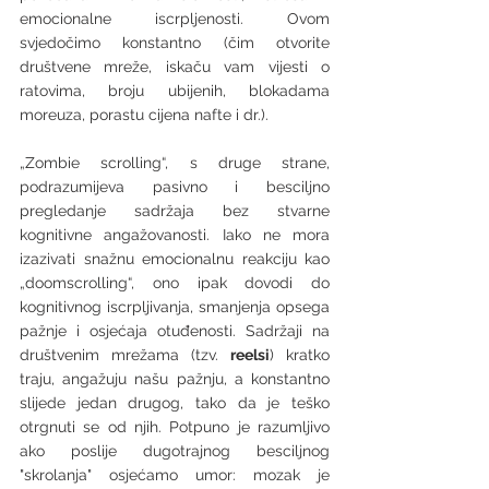
emocionalne iscrpljenosti. Ovom 
svjedočimo konstantno (čim otvorite 
društvene mreže, iskaču vam vijesti o 
ratovima, broju ubijenih, blokadama 
moreuza, porastu cijena nafte i dr.).
„Zombie scrolling“, s druge strane, 
podrazumijeva pasivno i besciljno 
pregledanje sadržaja bez stvarne 
kognitivne angažovanosti. Iako ne mora 
izazivati snažnu emocionalnu reakciju kao 
„doomscrolling“, ono ipak dovodi do 
kognitivnog iscrpljivanja, smanjenja opsega 
pažnje i osjećaja otuđenosti. Sadržaji na 
društvenim mrežama (tzv. 
reelsi
) kratko 
traju, angažuju našu pažnju, a konstantno 
slijede jedan drugog, tako da je teško 
otrgnuti se od njih. Potpuno je razumljivo 
ako poslije dugotrajnog besciljnog 
"skrolanja" osjećamo umor: mozak je 