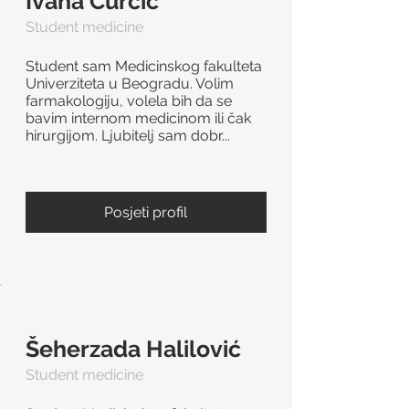
Ivana Ćurčić
Student medicine
Student sam Medicinskog fakulteta
Univerziteta u Beogradu. Volim
farmakologiju, volela bih da se
bavim internom medicinom ili čak
hirurgijom. Ljubitelj sam dobr...
Posjeti profil
Šeherzada Halilović
Student medicine