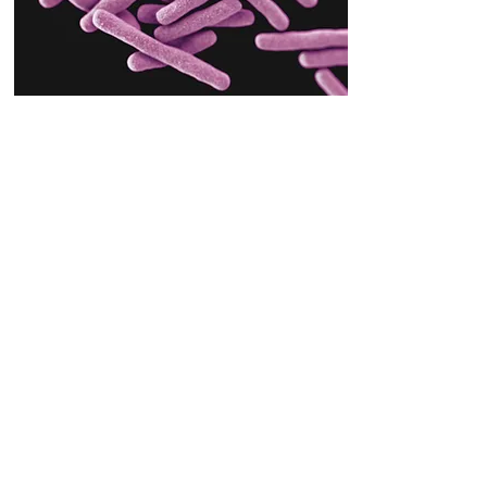
1
Mikrobiologija
Plejlista youtube snimaka iz oblasti
mikrobiologije.
Plejlista