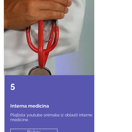
5
Interna medicina
Plejlista youtube snimaka iz oblasti interne
medicine.
Plejlista