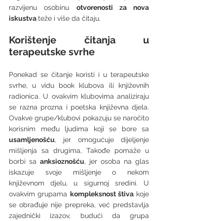
razvijenu osobinu 
otvorenosti za nova 
iskustva 
teže i više da čitaju. 
Korištenje čitanja u 
terapeutske svrhe
Ponekad se čitanje koristi i u terapeutske 
svrhe, u vidu book klubova ili književnih 
radionica. U ovakvim klubovima analiziraju 
se razna prozna i poetska književna djela. 
Ovakve grupe/klubovi pokazuju se naročito 
korisnim među ljudima koji se bore sa 
usamljenošću
, jer omogućuje dijeljenje 
mišljenja sa drugima, Takođe pomaže u 
borbi sa 
anksioznošću
, jer osoba na glas 
iskazuje svoje mišljenje o nekom 
književnom djelu, u sigurnoj sredini. U 
ovakvim grupama 
kompleksnost štiva
 koje 
se obrađuje nije prepreka, već predstavlja 
zajednički izazov, budući da grupa 