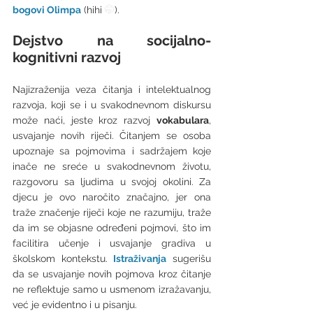
bogovi Olimpa
 (hihi 
🤭
).
Dejstvo na socijalno-
kognitivni razvoj
Najizraženija veza čitanja i intelektualnog 
razvoja, koji se i u svakodnevnom diskursu 
može naći, jeste kroz razvoj 
vokabulara
, 
usvajanje novih riječi. Čitanjem se osoba 
upoznaje sa pojmovima i sadržajem koje 
inače ne sreće u svakodnevnom životu, 
razgovoru sa ljudima u svojoj okolini. Za 
djecu je ovo naročito značajno, jer ona 
traže značenje riječi koje ne razumiju, traže 
da im se objasne određeni pojmovi, što im 
facilitira učenje i usvajanje gradiva u 
školskom kontekstu. 
Istraživanja
 sugerišu 
da se usvajanje novih pojmova kroz čitanje 
ne reflektuje samo u usmenom izražavanju, 
već je evidentno i u pisanju. 