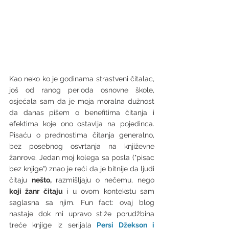
Kao neko ko je godinama strastveni čitalac, 
još od ranog perioda osnovne škole, 
osjećala sam da je moja moralna dužnost 
da danas pišem o benefitima čitanja i 
efektima koje ono ostavlja na pojedinca. 
Pisaću o prednostima čitanja generalno, 
bez posebnog osvrtanja na književne 
žanrove. Jedan moj kolega sa posla ("pisac 
bez knjige") znao je reći da je bitnije da ljudi 
čitaju 
nešto, 
razmišljaju o nečemu, nego 
koji žanr čitaju
 i u ovom kontekstu sam 
saglasna sa njim. Fun fact: ovaj blog 
nastaje dok mi upravo stiže porudžbina 
treće knjige iz serijala 
Persi Džekson i 