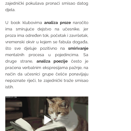
zajednički pokušava pronaći smisao datog 
djela. 
U book klubovima 
analiza proze 
naročito 
ima smirujuće dejstvo na učesnike, jer 
proza ima određen tok, početak i završetak, 
vremenski okvir u kojem se fabula događa, 
što sve djeluje pozitivno na 
smirivanje
mentalnih procesa u pojedincima. Sa 
druge strane,
 analiza poezije 
često je 
praćena verbalnim ekspresijama pažnje, na 
način da učesnici grupe češće ponavljaju 
nepoznate riječi, te zajednički traže smisao 
istih. 