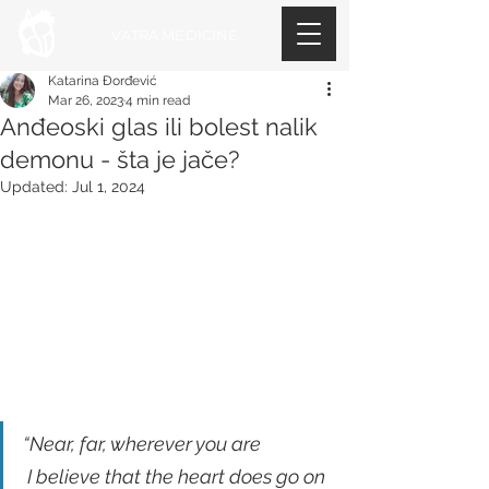
VATRA MEDICINE
Katarina Đorđević
Mar 26, 2023
4 min read
Anđeoski glas ili bolest nalik
demonu - šta je jače?
Updated:
Jul 1, 2024
“Near, far, wherever you are
 I believe that the heart does go on