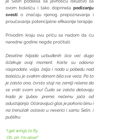
je Selin podelila sa javnošću iskustvo sa 
ovom bolešću i tako doprinela 
podizanju 
svesti
 o značaju njenog prepoznavanja i 
proučavanja potencijalne efikasnije terapije. 
Privodim kraju ovu priču sa nadom da ću 
naredne godine negde pročitati: 
Desetine hiljada uzbuđenih lica već dugo 
iščekuje ovaj moment. Karte su odavno 
rasprodate, volja, želja i nada u pobedu nad 
bolešću je svakim danom bila sve veća. Pa to 
je zaista ona, čvrsto stoji na zemlji rešena da 
se vrati svom snu! Čuda se zaista dešavaju 
kada je ljubav prema nečemu jača od 
odustajanja. Očaravajući glas je pokorio binu i 
na trenutak ostavio u neverici i samu Selin, i 
publiku:
“I get wings to fly
 Oh, oh, I'm alive!”