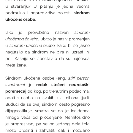
u stvaranju? U pitanju je jedna veoma 
podmukla i nepredvidiva bolest-
 sindrom 
ukočene osobe
. 
Iako je provobitno nazvan 
sindrom 
ukočenog čoveka
, ubrzo je naziv promenjen 
u 
sindrom ukočene osobe
, kako bi se jasno 
naglasilo da sindrom ne bira ni uzrast, ni 
pol. Kasnije se ispostavilo da su najčešća 
meta žene. 
Sindrom ukočene osobe (eng. 
stiff person 
syndrome
) je 
redak stečeni neurološki 
poremećaj
 od kog, po trenutnim podacima, 
oboli 1 osoba na svakih 1-2 miliona ljudi. 
Budući da se ovaj sindrom često pogrešno 
dijagnostikuje, smatra se da je incidenca 
mnogo veća od procenjene. Nemilosrdno 
je progresivan, pa se od jednog dela tela 
može proširiti i zahvatiti čak i moždano 