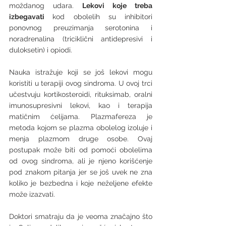
moždanog udara. 
Lekovi koje treba 
izbegavati 
kod obolelih su inhibitori 
ponovnog preuzimanja serotonina i 
noradrenalina (triciklični antidepresivi i 
duloksetin) i opiodi. 
Nauka istražuje koji se još lekovi mogu 
koristiti u terapiji ovog sindroma. U ovoj trci 
učestvuju kortikosteroidi, rituksimab, oralni 
imunosupresivni lekovi, kao i terapija 
matičnim ćelijama. Plazmafereza je 
metoda kojom se plazma obolelog izoluje i 
menja plazmom druge osobe. Ovaj 
postupak može biti od pomoći obolelima 
od ovog sindroma, ali je njeno korišćenje 
pod znakom pitanja jer se još uvek ne zna 
koliko je bezbedna i koje neželjene efekte 
može izazvati. 
Doktori smatraju da je veoma značajno što 