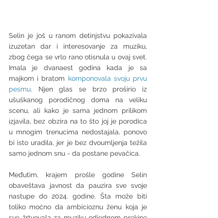
Selin je još u ranom detinjstvu pokazivala 
izuzetan dar i interesovanje za muziku, 
zbog čega se vrlo rano otisnula u ovaj svet. 
Imala je dvanaest godina kada je sa 
majkom i bratom 
komponovala svoju prvu 
pesmu
. Njen glas se brzo proširio iz 
ušuškanog porodičnog doma na veliku 
scenu, ali kako je sama jednom prilikom 
izjavila, bez obzira na to što joj je porodica 
u mnogim trenucima nedostajala, ponovo 
bi isto uradila, jer je bez dvoumljenja težila 
samo jednom snu - da postane pevačica. 
Međutim, krajem prošle godine Selin 
obaveštava javnost da pauzira sve svoje 
nastupe do 2024. godine. Šta može biti 
toliko moćno da ambicioznu ženu koja je 
sve žrtvovala za muziku odjednom prekine 