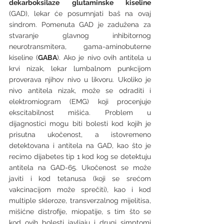
dekarboksilaze glutaminske kiseline
(GAD), lekar će posumnjati baš na ovaj 
sindrom. Pomenuta GAD je zadužena za 
stvaranje glavnog inhibitornog 
neurotransmitera, gama-aminobuterne 
kiseline (
GABA
). Ako je nivo ovih antitela u 
krvi nizak, lekar lumbalnom punkcijom 
proverava njihov nivo u likvoru. Ukoliko je 
nivo antitela nizak, može se odraditi i 
elektromiogram (EMG) koji procenjuje 
ekscitabilnost mišića. Problem u 
dijagnostici mogu biti bolesti kod kojih je 
prisutna ukočenost, a istovremeno 
detektovana i antitela na GAD, kao što je 
recimo dijabetes tip 1 kod kog se detektuju 
antitela na GAD-65. Ukočenost se može 
javiti i kod tetanusa (koji se srećom 
vakcinacijom može sprečiti), kao i kod 
multiple skleroze, transverzalnog mijelitisa, 
mišićne distrofije, miopatije, s tim što se 
kod ovih bolesti javljaju i drugi simptomi 