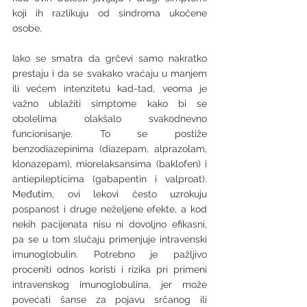
koji ih razlikuju od sindroma ukočene 
osobe. 
Iako se smatra da grčevi samo nakratko 
prestaju i da se svakako vraćaju u manjem 
ili većem intenzitetu kad-tad, veoma je 
važno ublažiti simptome kako bi se 
obolelima olakšalo svakodnevno 
funcionisanje. To se postiže 
benzodiazepinima (diazepam, alprazolam, 
klonazepam), miorelaksansima (baklofen) i 
antiepilepticima (gabapentin i valproat). 
Međutim, ovi lekovi često uzrokuju 
pospanost i druge neželjene efekte, a kod 
nekih pacijenata nisu ni dovoljno efikasni, 
pa se u tom slučaju primenjuje intravenski 
imunoglobulin. Potrebno je pažljivo 
proceniti odnos koristi i rizika pri primeni 
intravenskog imunoglobulina, jer može 
povećati šanse za pojavu srčanog ili 