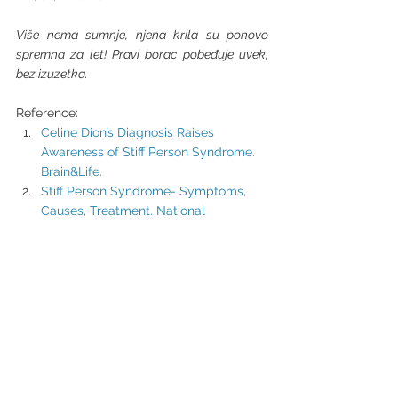
Više nema sumnje, njena krila su ponovo 
spremna za let! Pravi borac pobeđuje uvek, 
bez izuzetka.
Reference: 
Celine Dion’s Diagnosis Raises 
Awareness of Stiff Person Syndrome. 
Brain&Life.
Stiff Person Syndrome- Symptoms, 
Causes, Treatment. National 
Organization for Rare Disorders 
NORD.