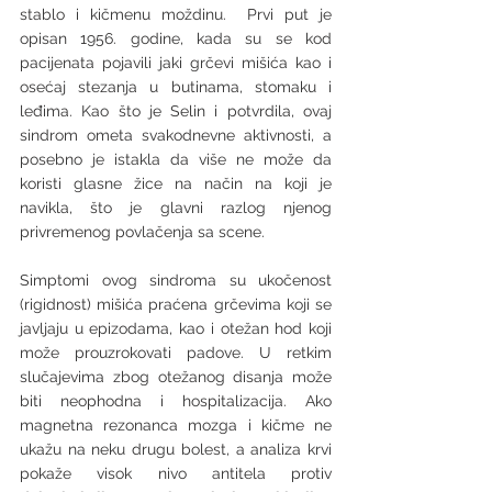
stablo i kičmenu moždinu.  Prvi put je 
opisan 1956. godine, kada su se kod 
pacijenata pojavili jaki grčevi mišića kao i 
osećaj stezanja u butinama, stomaku i 
leđima. Kao što je Selin i potvrdila, ovaj 
sindrom ometa svakodnevne aktivnosti, a 
posebno je istakla da više ne može da 
koristi glasne žice na način na koji je 
navikla, što je glavni razlog njenog 
privremenog povlačenja sa scene. 
Simptomi ovog sindroma su ukočenost 
(rigidnost) mišića praćena grčevima koji se 
javljaju u epizodama, kao i otežan hod koji 
može prouzrokovati padove. U retkim 
slučajevima zbog otežanog disanja može 
biti neophodna i hospitalizacija. Ako 
magnetna rezonanca mozga i kičme ne 
ukažu na neku drugu bolest, a analiza krvi 
pokaže visok nivo antitela protiv 