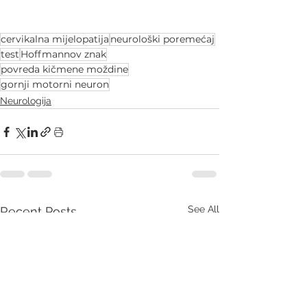
cervikalna mijelopatija
neurološki poremećaj
test
Hoffmannov znak
povreda kičmene moždine
gornji motorni neuron
Neurologija
See All
Recent Posts