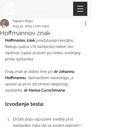
VATRA MEDICINE
Ognjen Raljić
Aug 15, 2024
1 min read
Hoffmannov znak
Hoffmanov znak
 predstavlja nevoljnu 
fleksiju palca i/ili kažiprsta nakon što 
ispitivač lupka prstom po noktu srednjeg 
prsta ispitanika.
Ovaj znak je dobio ime po 
dr Johannu 
Hoffmannu
, njemačkom neurologu, a 
opisan je prvo od strane njegovog 
asistenta, 
dr Hansa Curschmana
.
Izvođenje testa:
Držati polu-ispruženi srednji prst 
ispitanika, tako da sa svojim palcem i 