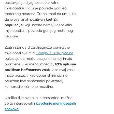
postavljanju dijagnoze cervikalne 
mijelopatije ili druge povrede gornjeg 
motornog neurona. Treba imati na umu i to 
da je ovaj znak pozitivan 
kod 3% 
populacije,
 koji uopšte nemaju cervikalnu 
mijelopatiju ili povredu gornjeg motornog 
neurona.
Zlatni standard za dijagnozu cervikalne 
mijelopatije je MRI. 
Studija iz 2015. godine
pokazuje da među pacijentima koji imaju 
promjene u kičmenoj moždini, 
67% njih ima 
pozitivan Hoffmannov znak
. Iako ovaj znak 
može poslužiti kao dobar skrining, nije 
pouzdan kao samostalni pokazatelj 
kompresije kičmene moždine.
Ukoliko ti je ovo bilo interesantno, možda 
će te interesovati i 
izvođenje meningealnih 
znakova.