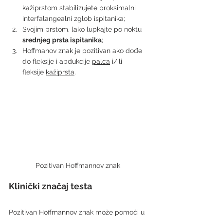
kažiprstom stabilizujete proksimalni 
interfalangealni zglob ispitanika;
Svojim prstom, lako lupkajte po noktu 
srednjeg prsta ispitanika
;
Hoffmanov znak je pozitivan ako dođe 
do fleksije i abdukcije 
palca
 i/ili 
fleksije 
kažiprsta
.
Pozitivan Hoffmannov znak
Klinički značaj testa
Pozitivan Hoffmannov znak može pomoći u 