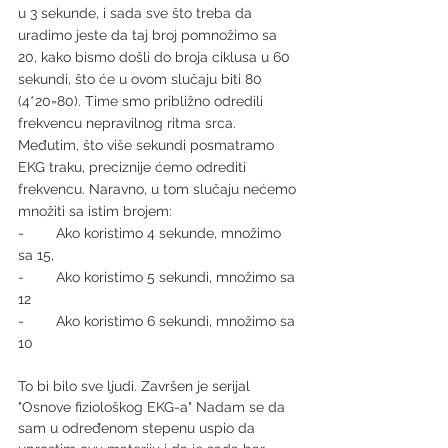
u 3 sekunde, i sada sve što treba da 
uradimo jeste da taj broj pomnožimo sa 
20, kako bismo došli do broja ciklusa u 60 
sekundi, što će u ovom slučaju biti 80 
(4*20=80). Time smo približno odredili 
frekvencu nepravilnog ritma srca. 
Međutim, što više sekundi posmatramo 
EKG traku, preciznije ćemo odrediti 
frekvencu. Naravno, u tom slučaju nećemo 
množiti sa istim brojem: 
-        Ako koristimo 4 sekunde, množimo 
sa 15,
-        Ako koristimo 5 sekundi, množimo sa 
12
-        Ako koristimo 6 sekundi, množimo sa 
10
To bi bilo sve ljudi. Završen je serijal 
"Osnove fiziološkog EKG-a" Nadam se da 
sam u određenom stepenu uspio da 