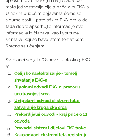
uprostim ovu materiju i da je sada bar 
malo jednostavnija cijela priča oko EKG-a. 
U nekim budućim objavama ćemo se 
sigurno baviti i patološkim EKG-om, a do 
tada dobro apsorbujte informacije ove 
informacije iz članaka, kao i youtube 
snimaka, koji se bave istom tematikom. 
Srećno sa učenjem!
Svi članci serijala "Osnove fiziološkog EKG-
a"
Ćelijsko naelektrisanje - temelj 
shvatanja EKG-a
Bipolarni odvodi EKG-a: prozor u 
unutrašnjost srca
Unipolarni odvodi ekstremiteta: 
zatvaranje kruga oko srca
Prekordijalni odvodi - kraj priče o 12 
odvoda
Provodni sistem i dijelovi EKG trake
Kako odvodi ekstremiteta registruju 