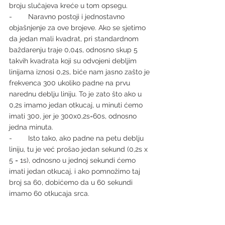
broju slučajeva kreće u tom opsegu. 
-        Naravno postoji i jednostavno 
objašnjenje za ove brojeve. Ako se sjetimo 
da jedan mali kvadrat, pri standardnom 
baždarenju traje 0,04s, odnosno skup 5 
takvih kvadrata koji su odvojeni debljim 
linijama iznosi 0,2s, biće nam jasno zašto je 
frekvenca 300 ukoliko padne na prvu 
narednu deblju liniju. To je zato što ako u 
0,2s imamo jedan otkucaj, u minuti ćemo 
imati 300, jer je 300x0,2s=60s, odnosno 
jedna minuta.
-        Isto tako, ako padne na petu deblju 
liniju, tu je već prošao jedan sekund (0,2s x 
5 = 1s), odnosno u jednoj sekundi ćemo 
imati jedan otkucaj, i ako pomnožimo taj 
broj sa 60, dobićemo da u 60 sekundi 
imamo 60 otkucaja srca.