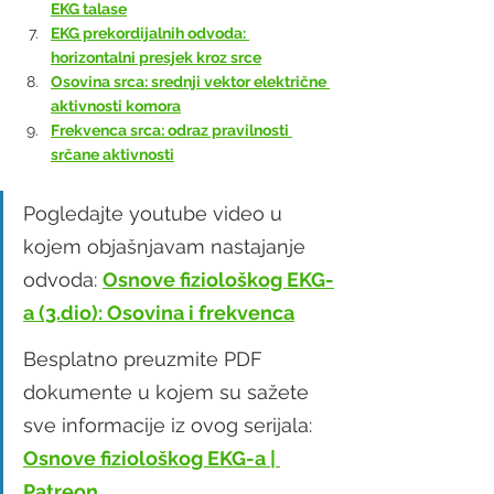
EKG talase
EKG prekordijalnih odvoda: 
horizontalni presjek kroz srce
Osovina srca: srednji vektor električne 
aktivnosti komora
Frekvenca srca: odraz pravilnosti 
srčane aktivnosti
Pogledajte youtube video u 
kojem objašnjavam nastajanje 
odvoda: 
Osnove fiziološkog EKG-
a (3.dio): Osovina i frekvenca
Besplatno preuzmite PDF 
dokumente u kojem su sažete 
sve informacije iz ovog serijala: 
Osnove fiziološkog EKG-a | 
Patreon