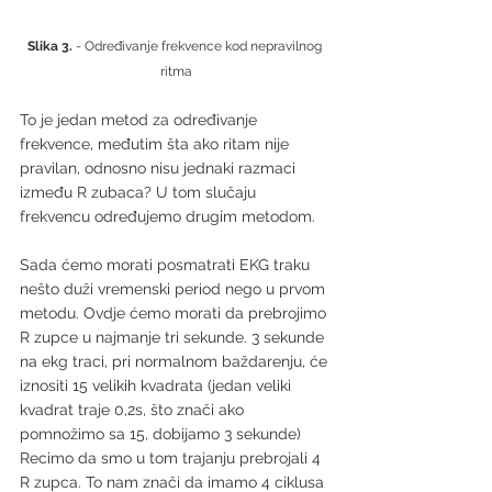
Slika 3.
 - Određivanje frekvence kod nepravilnog 
ritma
To je jedan metod za određivanje 
frekvence, međutim šta ako ritam nije 
pravilan, odnosno nisu jednaki razmaci 
između R zubaca? U tom slučaju 
frekvencu određujemo drugim metodom.
Sada ćemo morati posmatrati EKG traku 
nešto duži vremenski period nego u prvom 
metodu. Ovdje ćemo morati da prebrojimo 
R zupce u najmanje tri sekunde. 3 sekunde 
na ekg traci, pri normalnom baždarenju, će 
iznositi 15 velikih kvadrata (jedan veliki 
kvadrat traje 0,2s, što znači ako 
pomnožimo sa 15, dobijamo 3 sekunde) 
Recimo da smo u tom trajanju prebrojali 4 
R zupca. To nam znači da imamo 4 ciklusa 