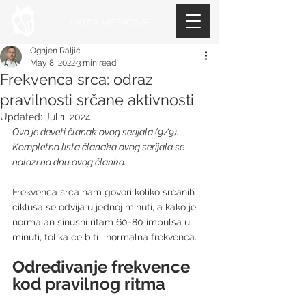
VATRA MEDICINE
Ognjen Raljić
May 8, 2022
3 min read
Frekvenca srca: odraz
pravilnosti srčane aktivnosti
Updated:
Jul 1, 2024
Ovo je deveti članak ovog serijala (9/9). 
Kompletna lista članaka ovog serijala se 
nalazi na dnu ovog članka
.
Frekvenca srca nam govori koliko srčanih 
ciklusa se odvija u jednoj minuti, a kako je 
normalan sinusni ritam 60-80 impulsa u 
minuti, tolika će biti i normalna frekvenca.
Određivanje frekvence 
kod pravilnog ritma