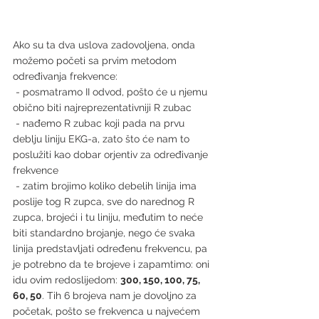
Ako su ta dva uslova zadovoljena, onda 
možemo početi sa prvim metodom 
određivanja frekvence:
 - posmatramo II odvod, pošto će u njemu 
obično biti najreprezentativniji R zubac
 - nađemo R zubac koji pada na prvu 
deblju liniju EKG-a, zato što će nam to 
poslužiti kao dobar orjentiv za određivanje 
frekvence
 - zatim brojimo koliko debelih linija ima 
poslije tog R zupca, sve do narednog R 
zupca, brojeći i tu liniju, međutim to neće 
biti standardno brojanje, nego će svaka 
linija predstavljati određenu frekvencu, pa 
je potrebno da te brojeve i zapamtimo: oni 
idu ovim redoslijedom: 
300, 150, 100, 75, 
60, 50
. Tih 6 brojeva nam je dovoljno za 
početak, pošto se frekvenca u najvećem 