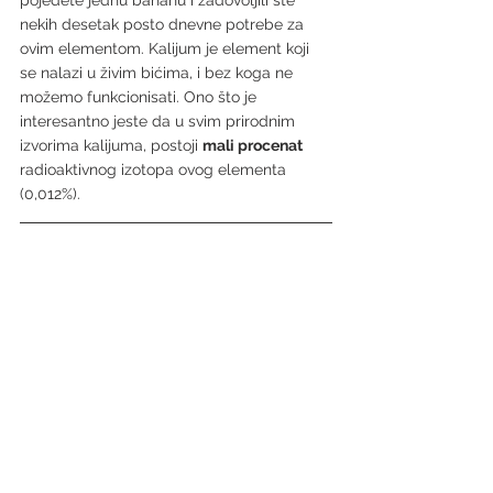
pojedete jednu bananu i zadovoljili ste 
nekih desetak posto dnevne potrebe za 
ovim elementom. Kalijum je element koji 
se nalazi u živim bićima, i bez koga ne 
možemo funkcionisati. Ono što je 
interesantno jeste da u svim prirodnim 
izvorima kalijuma, postoji 
mali procenat
radioaktivnog izotopa ovog elementa 
(0,012%).