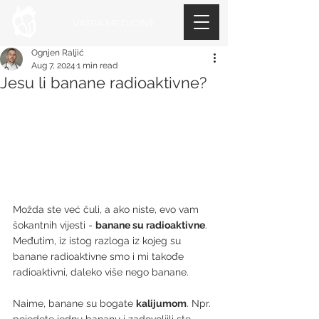
VATRA MEDICINE
Ognjen Raljić
Aug 7, 2024
1 min read
Jesu li banane radioaktivne?
Možda ste već čuli, a ako niste, evo vam 
šokantnih vijesti - 
banane su radioaktivne
. 
Međutim, iz istog razloga iz kojeg su 
banane radioaktivne smo i mi takođe 
radioaktivni, daleko više nego banane.
Naime, banane su bogate 
kalijumom
. Npr. 