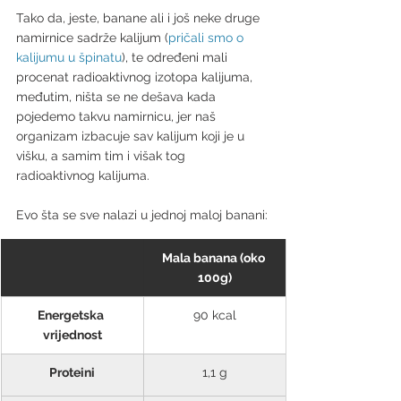
Tako da, jeste, banane ali i još neke druge 
namirnice sadrže kalijum (
pričali smo o 
kalijumu u špinatu
), te određeni mali 
procenat radioaktivnog izotopa kalijuma, 
međutim, ništa se ne dešava kada 
pojedemo takvu namirnicu, jer naš 
organizam izbacuje sav kalijum koji je u 
višku, a samim tim i višak tog 
radioaktivnog kalijuma.
Evo šta se sve nalazi u jednoj maloj banani:
Mala banana (oko 
100g)
Energetska 
90 kcal
vrijednost
Proteini
1,1 g