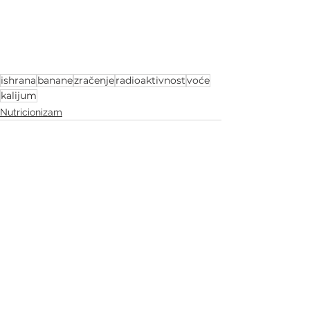
ishrana
banane
zračenje
radioaktivnost
voće
kalijum
Nutricionizam
See All
Recent Posts