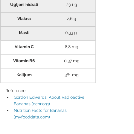
Ugljeni hidrati
23,1 g
Vlakna
2,6 g
Masti
0,33 g 
Vitamin C
8,8 mg
Vitamin B6
0,37 mg
Kalijum
361 mg
Reference:
Gordon Edwards: About Radioactive 
Bananas (ccnr.org)
Nutrition Facts for Bananas 
(
myfooddata.com
)