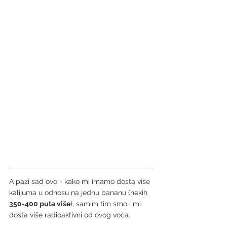
A pazi sad ovo - kako mi imamo dosta više 
kalijuma u odnosu na jednu bananu (nekih 
350-400 puta više
), samim tim smo i mi 
dosta više radioaktivni od ovog voća.