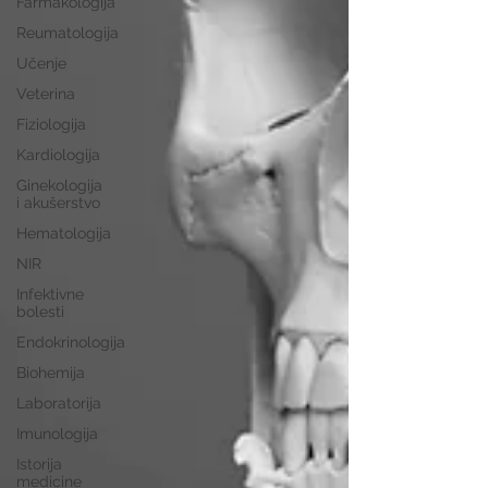
Farmakologija
Reumatologija
Učenje
Veterina
Fiziologija
Kardiologija
Ginekologija
i akušerstvo
Hematologija
NIR
Infektivne
bolesti
Endokrinologija
Biohemija
Laboratorija
Imunologija
Istorija
medicine