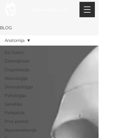
VATRA MEDICINE
BLOG
Anatomija
Svi članci
Zanimljivosti
Organizacija
Neurologija
Dermatologija
Psihologija
Genetika
Psihijatrija
Prva pomoć
Neuroanatomija