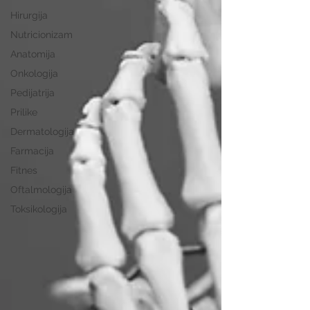
Hirurgija
Nutricionizam
Anatomija
Onkologija
Pedijatrija
Prilike
Dermatologija
Farmacija
Fitnes
Oftalmologija
Toksikologija