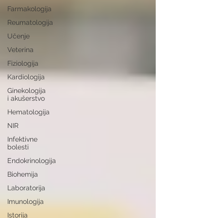
Farmakologija
Reumatologija
Učenje
Veterina
Fiziologija
Kardiologija
Ginekologija
i akušerstvo
Hematologija
NIR
Infektivne
bolesti
Endokrinologija
Biohemija
Laboratorija
Imunologija
Istorija