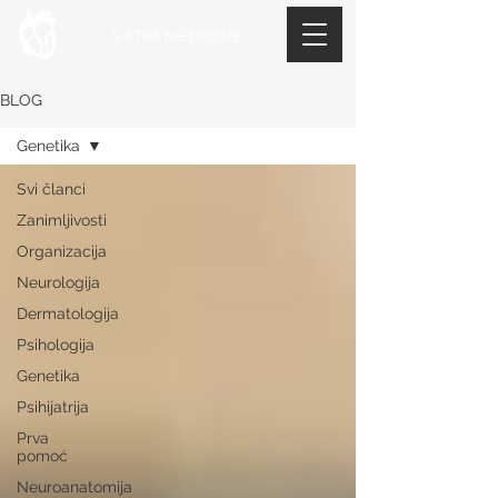
VATRA MEDICINE
BLOG
Genetika
Svi članci
Zanimljivosti
Organizacija
Neurologija
Dermatologija
Psihologija
Genetika
Psihijatrija
Prva
pomoć
Neuroanatomija