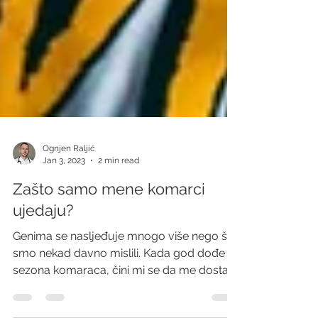
Ognjen Raljić
Jan 3, 2023
2 min read
Zašto samo mene komarci
ujedaju?
Genima se nasljeđuje mnogo više nego što
smo nekad davno mislili. Kada god dođe