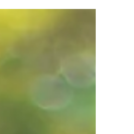
sezona komaraca, čini mi se da me dosta
manje ujedaju u...