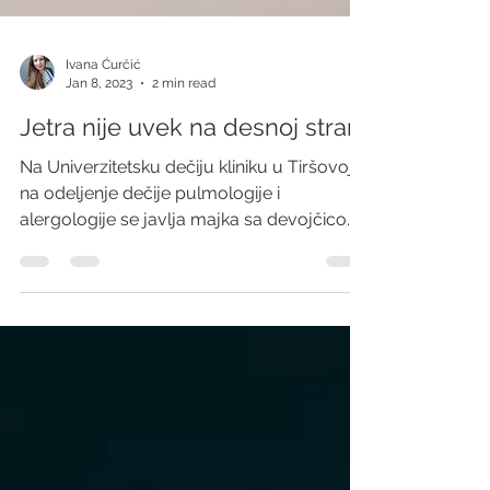
Ivana Ćurčić
Jan 8, 2023
2 min read
Jetra nije uvek na desnoj strani
Na Univerzitetsku dečiju kliniku u Tiršovoj
na odeljenje dečije pulmologije i
alergologije se javlja majka sa devojčicom
uzrasta 10...