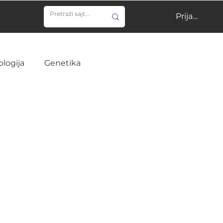
Prijavi se
ologija
Genetika
ija
Učenje
Veterina
Infektivne bolesti
ine
Hirurgija