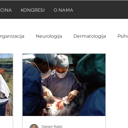
ICINA
KONGRESI
O NAMA
rganizacija
Neurologija
Dermatologija
Psih
Neuroanatomija
Farmakologija
Reumatolog
Ginekologija i akušerstvo
Hematologija
NIR
ija
Laboratorija
Imunologija
Istorija medic
Ognjen Raljić
a
Onkologija
Pedijatrija
Prilike