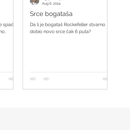
Aug 6, 2024
Srce bogataša
te spada
Da li je bogataš Rockefeller stvarno
no,
dobio novo srce čak 6 puta?