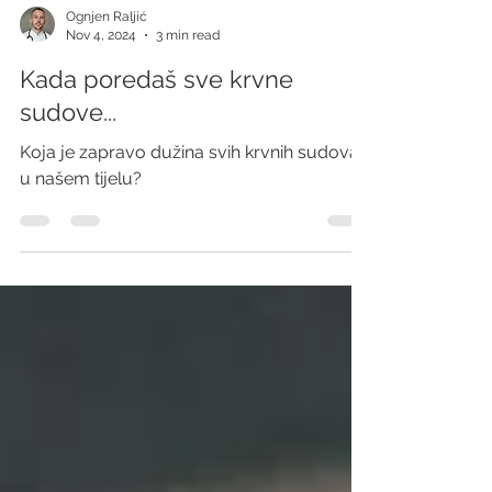
Ognjen Raljić
Nov 4, 2024
3 min read
Kada poredaš sve krvne
sudove...
Koja je zapravo dužina svih krvnih sudova
u našem tijelu?