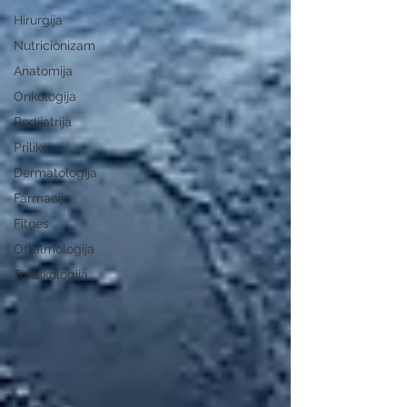
Hirurgija
Nutricionizam
Anatomija
Onkologija
Pedijatrija
Prilike
Dermatologija
Farmacija
Fitnes
Oftalmologija
Toksikologija