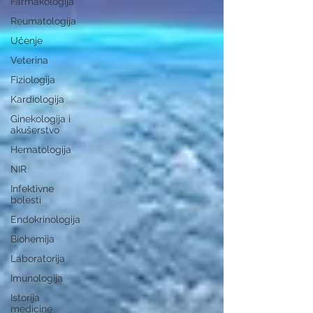
Farmakologija
Reumatologija
Učenje
Veterina
Fiziologija
Kardiologija
Ginekologija i
akušerstvo
Hematologija
NIR
Infektivne
bolesti
Endokrinologija
Biohemija
Laboratorija
Imunologija
Istorija
medicine