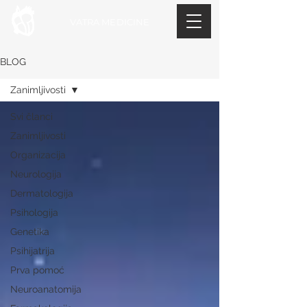
VATRA MEDICINE
BLOG
Zanimljivosti
Svi članci
Zanimljivosti
Organizacija
Neurologija
Dermatologija
Psihologija
Genetika
Psihijatrija
Prva pomoć
Neuroanatomija