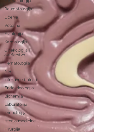
Farmakologija
Reumatologija
Učenje
Veterina
Fiziologija
Kardiologija
Ginekologija i
akušerstvo
Hematologija
NIR
Infektivne bolesti
Endokrinologija
Biohemija
Laboratorija
Imunologija
Istorija medicine
Hirurgija