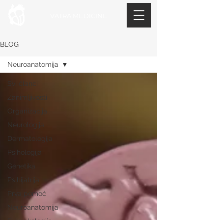
VATRA MEDICINE
BLOG
Neuroanatomija
Svi članci
Zanimljivosti
Organizacija
Neurologija
Dermatologija
Psihologija
Genetika
Psihijatrija
Prva pomoć
Neuroanatomija