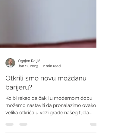
Ognjen Raljić
Jan 12, 2023
2 min read
Otkrili smo novu moždanu
barijeru?
Ko bi rekao da čak i u modernom dobu
možemo nastaviti da pronalazimo ovako
velika otkrića u vezi građe našeg tijela.
Istraživači sa...