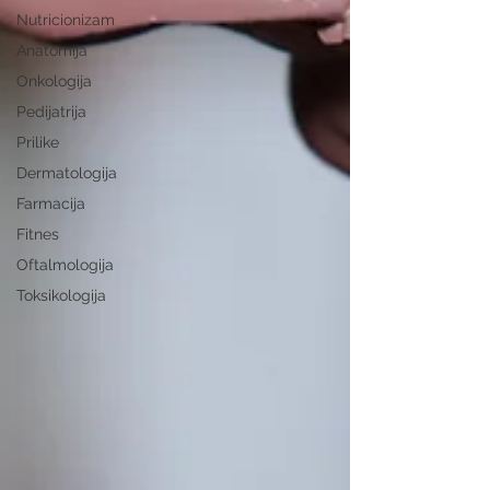
Nutricionizam
Anatomija
Onkologija
Pedijatrija
Prilike
Dermatologija
Farmacija
Fitnes
Oftalmologija
Toksikologija