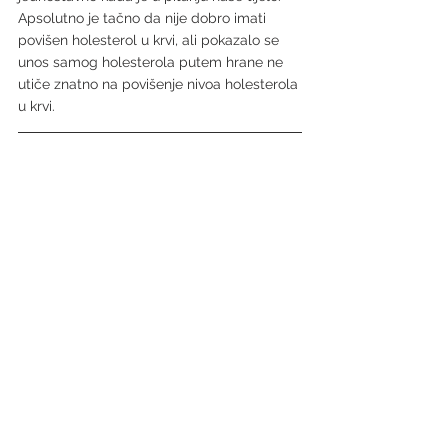
Apsolutno je tačno da nije dobro imati 
povišen holesterol u krvi, ali pokazalo se 
unos samog holesterola putem hrane ne 
utiče znatno na povišenje nivoa holesterola 
u krvi.