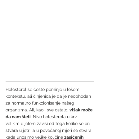
Holesterol se često pominje u lošem 
kontekstu, ali činjenica je da je neophodan 
za normalno funkcionisanje našeg 
organizma. Ali, kao i sve ostalo, 
višak može 
da nam šteti
. Nivo holesterola u krvi 
velikim dijelom zavisi od toga koliko se on 
stvara u jetri, a u povećanoj mjeri se stvara 
kada unosimo velike količine 
zasićenih 