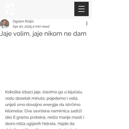
VATRA MEDICINE
Ognjen Raljić
Apr 20, 2025
2 min read
Jaje volim, jaje nikom ne dam
Kokoška izbaci jaje, stavimo ga u ključalu 
vodu desetak minuta, pojedemo i voilà, 
unijeli smo dovoljno energije da istrčimo 
kilometar. Ova savršena namirnica sadrži 
oko 6 grama proteina, nešto manje masti i 
skoro ništa ugljenih hidrata. Hajde da 