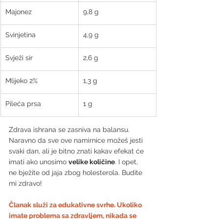
Majonez
9,8 g
Svinjetina
4,9 g
Svježi sir
2,6 g
Mlijeko 2%
1,3 g
Pileća prsa
1 g
Zdrava ishrana se zasniva na balansu. 
Naravno da sve ove namirnice možeš jesti 
svaki dan, ali je bitno znati kakav efekat će 
imati ako unosimo 
velike količine
. I opet, 
ne bježite od jaja zbog holesterola. Budite 
mi zdravo!
Članak služi za edukativne svrhe. Ukoliko 
imate problema sa zdravljem, nikada se 