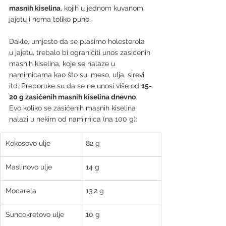
masnih kiselina
, kojih u jednom kuvanom 
jajetu i nema toliko puno.
Dakle, umjesto da se plašimo holesterola 
u jajetu, trebalo bi ograničiti unos zasićenih 
masnih kiselina, koje se nalaze u 
namirnicama kao što su: meso, ulja, sirevi 
itd. Preporuke su da se ne unosi više od 
15-
20 g zasićenih masnih kiselina dnevno
. 
Evo koliko se zasićenih masnih kiselina 
nalazi u nekim od namirnica (na 100 g):
Kokosovo ulje
82 g
Maslinovo ulje
14 g
Mocarela
13,2 g
Suncokretovo ulje
10 g