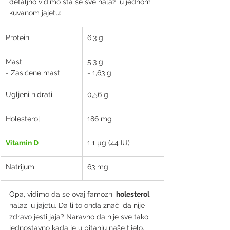
detaljno vidimo šta se sve nalazi u jednom 
kuvanom jajetu:
Proteini
6,3 g
Masti
5,3 g
- Zasićene masti
- 1,63 g
Ugljeni hidrati
0,56 g
Holesterol
186 mg
Vitamin D
1,1 µg (44 IU)
Natrijum
63 mg
Opa, vidimo da se ovaj famozni 
holesterol 
nalazi u jajetu. Da li to onda znači da nije 
zdravo jesti jaja? Naravno da nije sve tako 
jednostavno kada je u pitanju naše tijelo. 