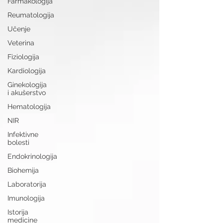
Farmakologija
Reumatologija
Učenje
Veterina
Fiziologija
Kardiologija
Ginekologija
i akušerstvo
Hematologija
NIR
Infektivne
bolesti
Endokrinologija
Biohemija
Laboratorija
Imunologija
Istorija
medicine