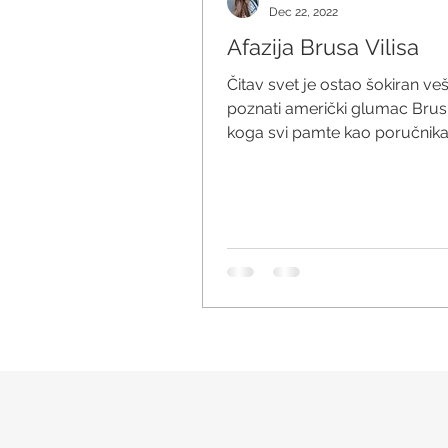
Dec 22, 2022
Afazija Brusa Vilisa
Čitav svet je ostao šokiran ve
poznati američki glumac Brus V
koga svi pamte kao poručnik
Meklejna iz filmske...