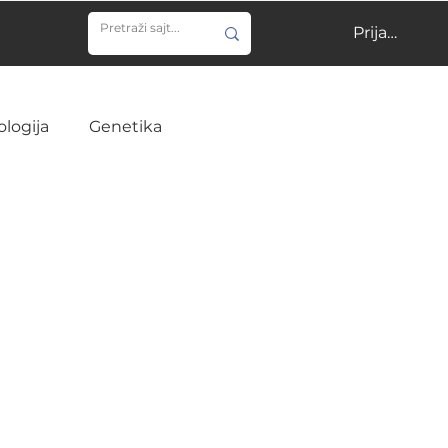
Prijavi se
ologija
Genetika
ija
Učenje
Veterina
Infektivne bolesti
ine
Hirurgija