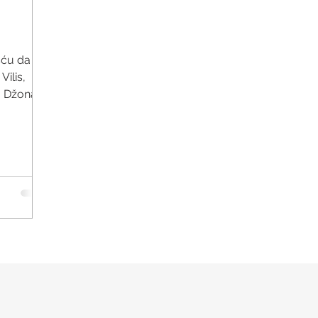
šću da je
ilis,
a Džona