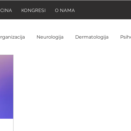
ICINA
KONGRESI
O NAMA
rganizacija
Neurologija
Dermatologija
Psih
Neuroanatomija
Farmakologija
Reumatolog
Ginekologija i akušerstvo
Hematologija
NIR
ija
Laboratorija
Imunologija
Istorija medic
a
Onkologija
Pedijatrija
Prilike