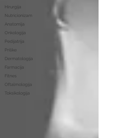
Hirurgija
Nutricionizam
Anatomija
Onkologija
Pedijatrija
Prilike
Dermatologija
Farmacija
Fitnes
Oftalmologija
Toksikologija