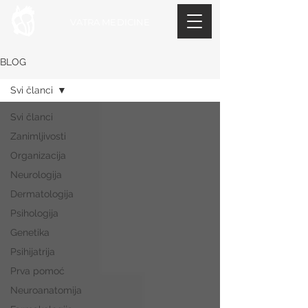
VATRA MEDICINE
BLOG
Svi članci
Svi članci
Zanimljivosti
Organizacija
Neurologija
Dermatologija
Psihologija
Genetika
Psihijatrija
Prva pomoć
Neuroanatomija