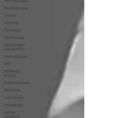
Farmakologija
Reumatologija
Učenje
Veterina
Fiziologija
Kardiologija
Ginekologija
i akušerstvo
Hematologija
NIR
Infektivne
bolesti
Endokrinologija
Biohemija
Laboratorija
Imunologija
Istorija
medicine