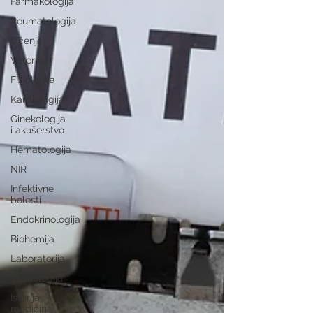
Farmakologija
Reumatologija
Učenje
Veterina
Fiziologija
Kardiologija
Ginekologija
i akušerstvo
Hematologija
NIR
Infektivne
bolesti
Endokrinologija
Biohemija
Laboratorija
Imunologija
Istorija
medicine