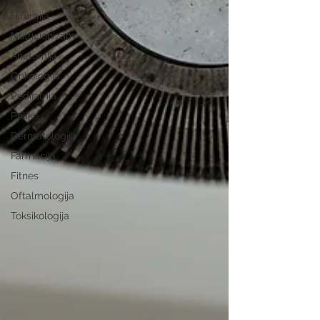
Hirurgija
Nutricionizam
Anatomija
Onkologija
Pedijatrija
Prilike
Dermatologija
Farmacija
Fitnes
Oftalmologija
Toksikologija