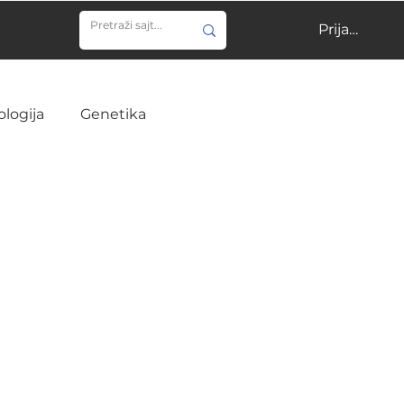
Prijavi se
ologija
Genetika
ija
Učenje
Veterina
Infektivne bolesti
ine
Hirurgija