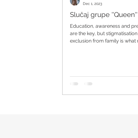
Dec 1, 2023
Slučaj grupe ''Queen''
Education, awareness and pr
are the key, but stigmatisatio
exclusion from family is wha
people suffer most. - Ralph...