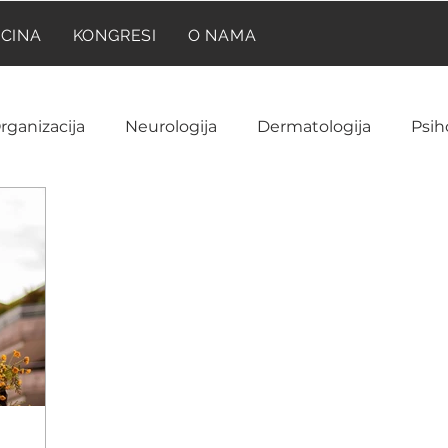
ICINA
KONGRESI
O NAMA
rganizacija
Neurologija
Dermatologija
Psih
Neuroanatomija
Farmakologija
Reumatolog
Ginekologija i akušerstvo
Hematologija
NIR
ija
Laboratorija
Imunologija
Istorija medic
a
Onkologija
Pedijatrija
Prilike