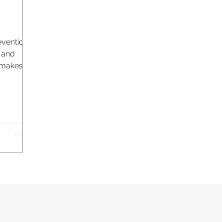
evention
n and
t makes