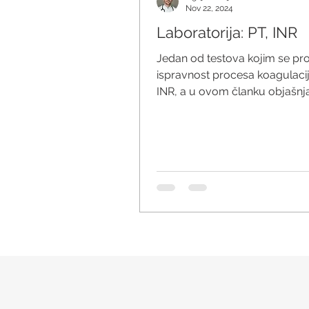
Nov 22, 2024
Laboratorija: PT, INR
Jedan od testova kojim se pr
ispravnost procesa koagulacij
INR, a u ovom članku objašn
šta je to INR i PT test.