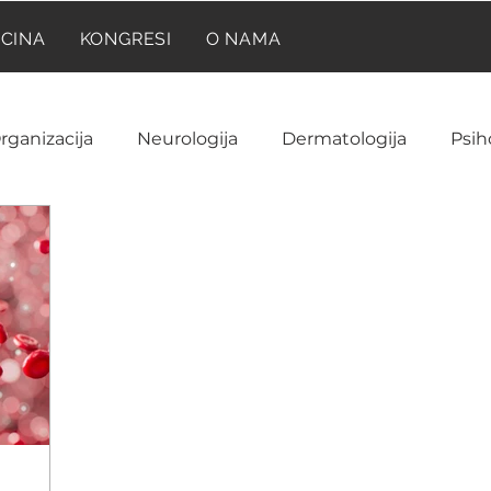
ICINA
KONGRESI
O NAMA
rganizacija
Neurologija
Dermatologija
Psih
Neuroanatomija
Farmakologija
Reumatolog
Ginekologija i akušerstvo
Hematologija
NIR
ija
Laboratorija
Imunologija
Istorija medic
a
Onkologija
Pedijatrija
Prilike