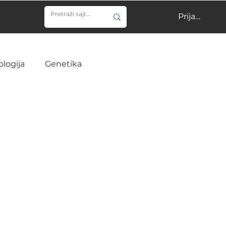
Prijavi se
ologija
Genetika
ija
Učenje
Veterina
Infektivne bolesti
ine
Hirurgija