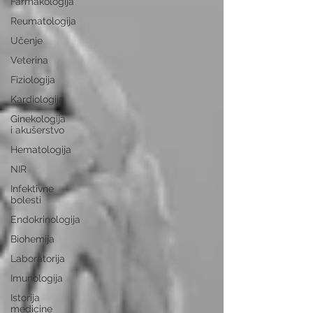
Farmakologija
Reumatologija
Učenje
Veterina
Fiziologija
Kardiologija
Ginekologija
i akušerstvo
Hematologija
NIR
Infektivne
bolesti
Endokrinologija
Biohemija
Laboratorija
Imunologija
Istorija
medicine