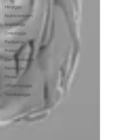
Hirurgija
Nutricionizam
Anatomija
Onkologija
Pedijatrija
Prilike
Dermatologija
Farmacija
Fitnes
Oftalmologija
Toksikologija