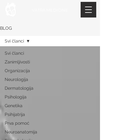
VATRA MEDICINE
BLOG
Svi članci
Svi članci
Zanimljivosti
Organizacija
Neurologija
Dermatologija
Psihologija
Genetika
Psihijatrija
Prva pomoć
Neuroanatomija