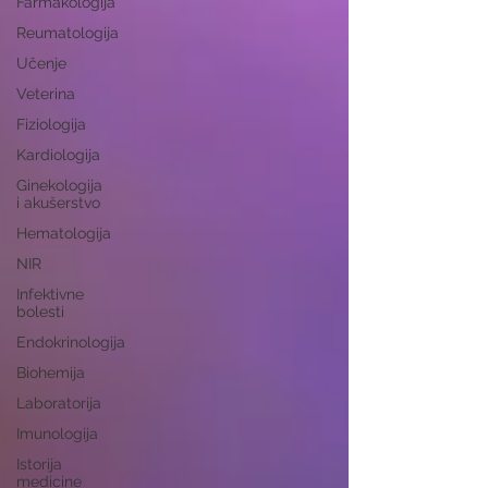
Farmakologija
Reumatologija
Učenje
Veterina
Fiziologija
Kardiologija
Ginekologija
i akušerstvo
Hematologija
NIR
Infektivne
bolesti
Endokrinologija
Biohemija
Laboratorija
Imunologija
Istorija
medicine