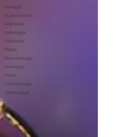
Hirurgija
Nutricionizam
Anatomija
Onkologija
Pedijatrija
Prilike
Dermatologija
Farmacija
Fitnes
Oftalmologija
Toksikologija