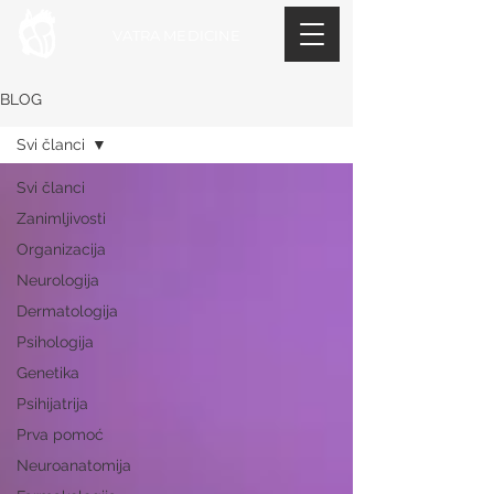
VATRA MEDICINE
BLOG
Svi članci
Svi članci
Zanimljivosti
Organizacija
Neurologija
Dermatologija
Psihologija
Genetika
Psihijatrija
Prva pomoć
Neuroanatomija