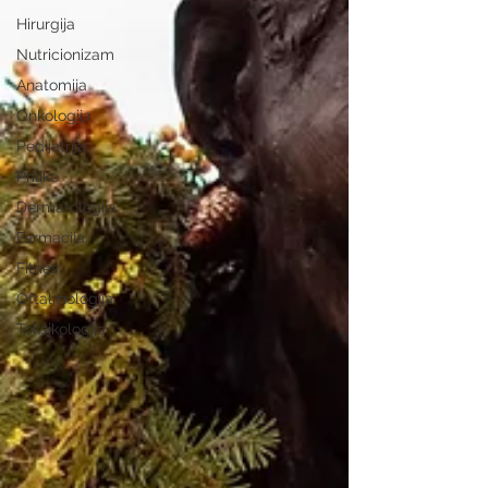
Hirurgija
Nutricionizam
Anatomija
Onkologija
Pedijatrija
Prilike
Dermatologija
Farmacija
Fitnes
Oftalmologija
Toksikologija