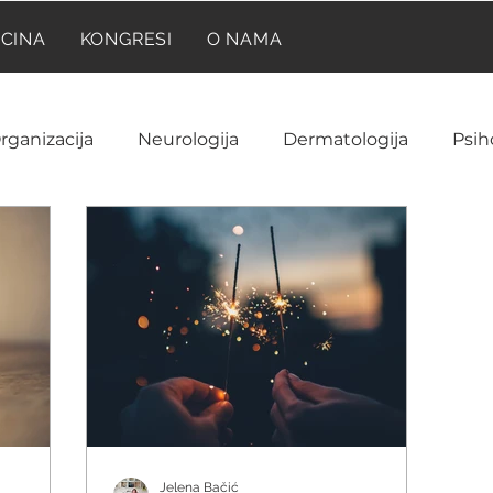
ICINA
KONGRESI
O NAMA
rganizacija
Neurologija
Dermatologija
Psih
Neuroanatomija
Farmakologija
Reumatolog
Ginekologija i akušerstvo
Hematologija
NIR
ija
Laboratorija
Imunologija
Istorija medic
Jelena Bačić
a
Onkologija
Pedijatrija
Prilike