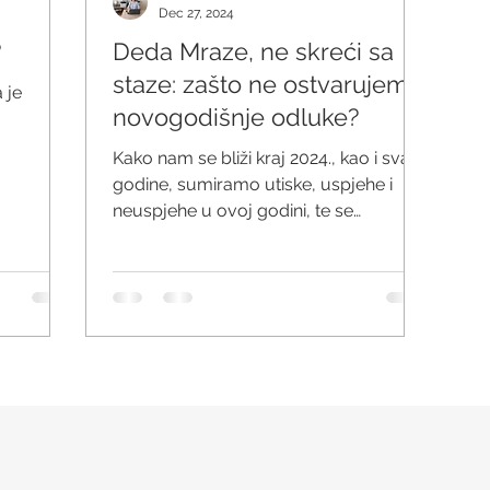
Dec 27, 2024
?
Deda Mraze, ne skreći sa
staze: zašto ne ostvarujemo
 je
novogodišnje odluke?
Kako nam se bliži kraj 2024., kao i svake
godine, sumiramo utiske, uspjehe i
neuspjehe u ovoj godini, te se
spremamo za narednu...