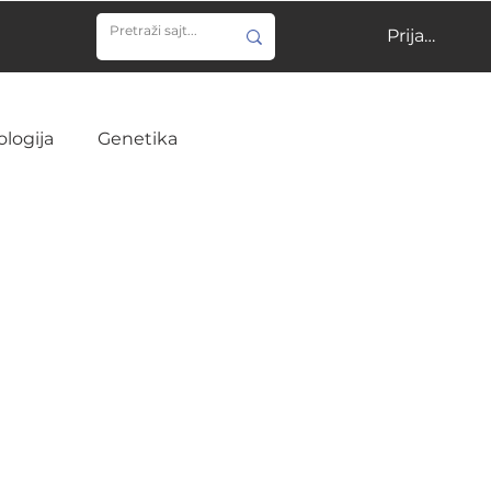
Prijavi se
ologija
Genetika
ija
Učenje
Veterina
Infektivne bolesti
ine
Hirurgija