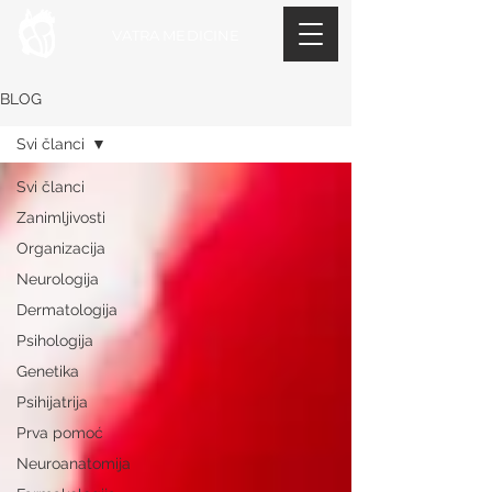
VATRA MEDICINE
BLOG
Svi članci
Svi članci
Zanimljivosti
Organizacija
Neurologija
Dermatologija
Psihologija
Genetika
Psihijatrija
Prva pomoć
Neuroanatomija