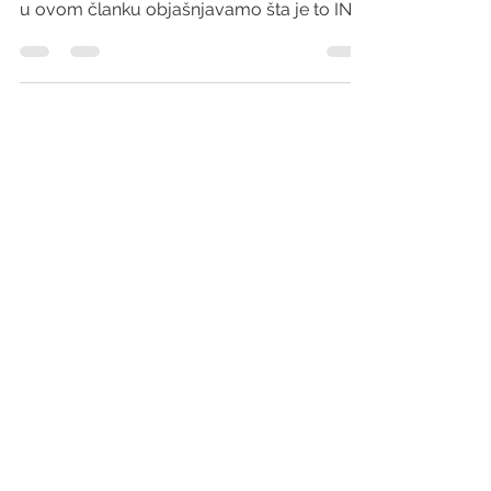
Jedan od testova kojim se provjerava
ispravnost procesa koagulacije jeste INR, a
u ovom članku objašnjavamo šta je to INR i
PT test.