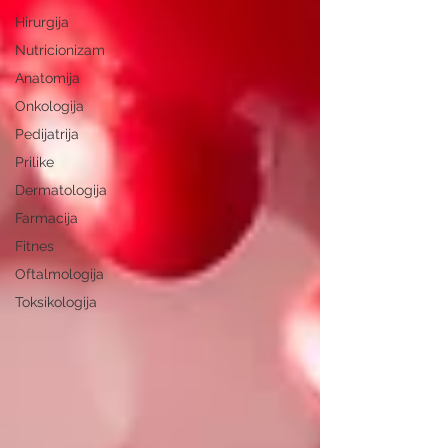
Hirurgija
Nutricionizam
Anatomija
Onkologija
Pedijatrija
Prilike
Dermatologija
Farmacija
Fitnes
Oftalmologija
Toksikologija