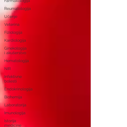
Farmakologija
Reumatologija
Učenje
Veterina
Fiziologija
Kardiologija
Ginekologija
i akušerstvo
Hematologija
NIR
Infektivne
bolesti
Endokrinologija
Biohemija
Laboratorija
Imunologija
Istorija
medicine