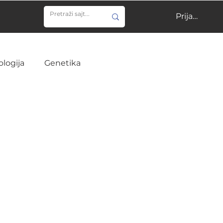
Prijavi se
ologija
Genetika
ija
Učenje
Veterina
Infektivne bolesti
ine
Hirurgija