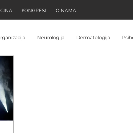
ICINA
KONGRESI
O NAMA
rganizacija
Neurologija
Dermatologija
Psih
Neuroanatomija
Farmakologija
Reumatolog
Ginekologija i akušerstvo
Hematologija
NIR
ija
Laboratorija
Imunologija
Istorija medic
a
Onkologija
Pedijatrija
Prilike