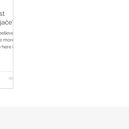
st
 jače?
believe
ce more,
 here in