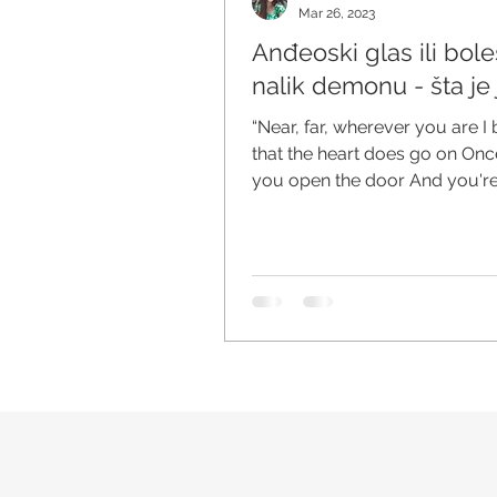
Mar 26, 2023
Anđeoski glas ili bole
nalik demonu - šta je
“Near, far, wherever you are I 
that the heart does go on On
you open the door And you're
my heart And my heart...