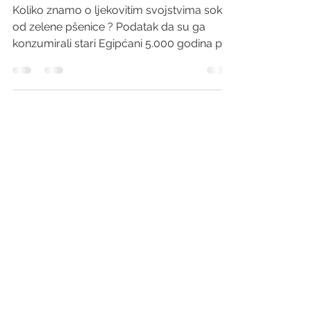
Kakvo to dejstvo ima sok od
zelene pšenice?
Koliko znamo o ljekovitim svojstvima soka
od zelene pšenice ? Podatak da su ga
konzumirali stari Egipćani 5.000 godina pr.
Kr. uzgajajući...