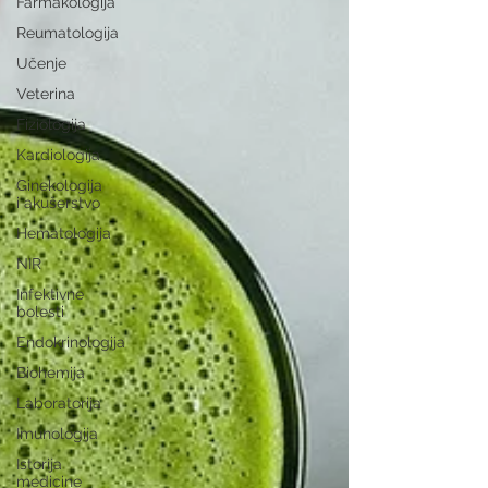
Farmakologija
Reumatologija
Učenje
Veterina
Fiziologija
Kardiologija
Ginekologija
i akušerstvo
Hematologija
NIR
Infektivne
bolesti
Endokrinologija
Biohemija
Laboratorija
Imunologija
Istorija
medicine