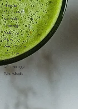
Hirurgija
Nutricionizam
Anatomija
Onkologija
Pedijatrija
Prilike
Dermatologija
Farmacija
Fitnes
Oftalmologija
Toksikologija