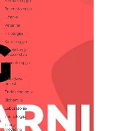
Farmakologija
Reumatologija
Učenje
Veterina
Fiziologija
Kardiologija
Ginekologija
i akušerstvo
Hematologija
NIR
Infektivne
bolesti
Endokrinologija
Biohemija
Laboratorija
Imunologija
Istorija
medicine