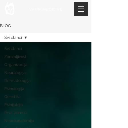
VATRA MEDICINE
BLOG
Svi članci
Svi članci
Zanimljivosti
Organizacija
Neurologija
Dermatologija
Psihologija
Genetika
Psihijatrija
Prva pomoć
Neuroanatomija