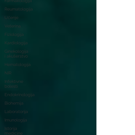
Farmakologija
Reumatologija
Učenje
Veterina
Fiziologija
Kardiologija
Ginekologija
i akušerstvo
Hematologija
NIR
Infektivne
bolesti
Endokrinologija
Biohemija
Laboratorija
Imunologija
Istorija
medicine