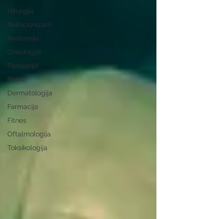
Hirurgija
Nutricionizam
Anatomija
Onkologija
Pedijatrija
Prilike
Dermatologija
Farmacija
Fitnes
Oftalmologija
Toksikologija