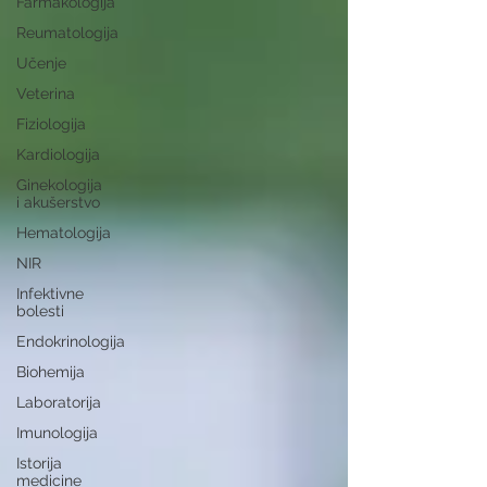
Farmakologija
Reumatologija
Učenje
Veterina
Fiziologija
Kardiologija
Ginekologija
i akušerstvo
Hematologija
NIR
Infektivne
bolesti
Endokrinologija
Biohemija
Laboratorija
Imunologija
Istorija
medicine