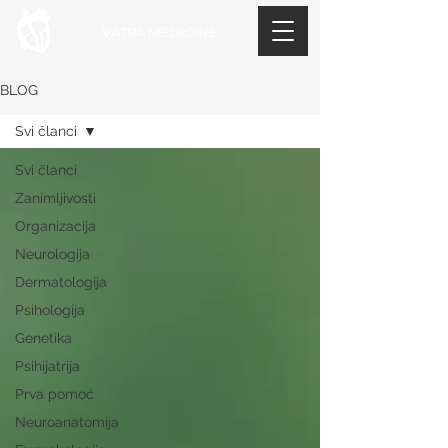
VATRA MEDICINE
BLOG
Svi članci
Svi članci
Zanimljivosti
Organizacija
Neurologija
Dermatologija
Psihologija
Genetika
Psihijatrija
Prva pomoć
Neuroanatomija