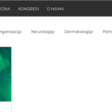
ICINA
KONGRESI
O NAMA
rganizacija
Neurologija
Dermatologija
Psih
Neuroanatomija
Farmakologija
Reumatolog
Ginekologija i akušerstvo
Hematologija
NIR
ija
Laboratorija
Imunologija
Istorija medic
a
Onkologija
Pedijatrija
Prilike