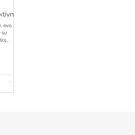
ktivne?
e, evo
e su
šoj