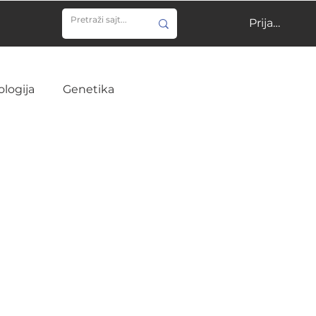
Prijavi se
ologija
Genetika
ija
Učenje
Veterina
Infektivne bolesti
ine
Hirurgija