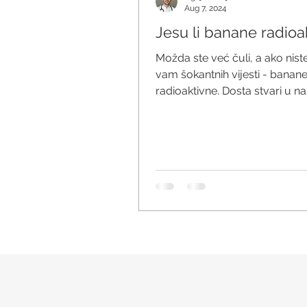
Aug 7, 2024
Jesu li banane radioa
Možda ste već čuli, a ako nist
vam šokantnih vijesti - banan
radioaktivne. Dosta stvari u na
sredini je radioaktivno...