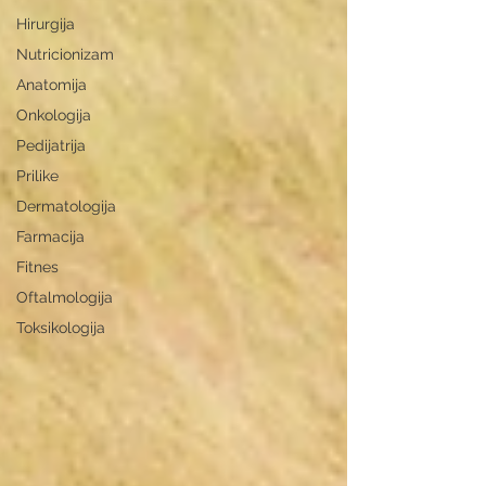
Hirurgija
Nutricionizam
Anatomija
Onkologija
Pedijatrija
Prilike
Dermatologija
Farmacija
Fitnes
Oftalmologija
Toksikologija