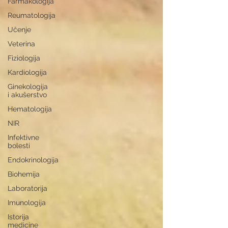
Farmakologija
Reumatologija
Učenje
Veterina
Fiziologija
Kardiologija
Ginekologija
i akušerstvo
Hematologija
NIR
Infektivne
bolesti
Endokrinologija
Biohemija
Laboratorija
Imunologija
Istorija
medicine