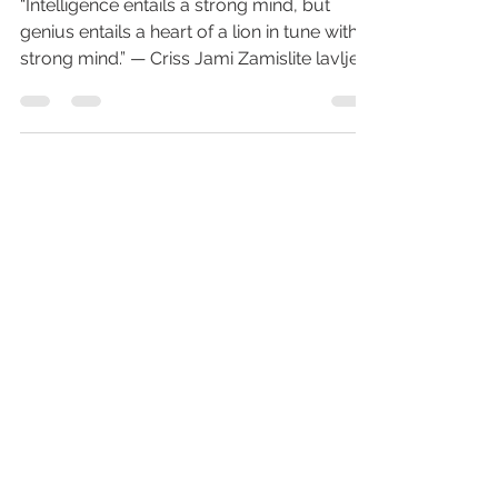
carstvo!
“Intelligence entails a strong mind, but
genius entails a heart of a lion in tune with a
strong mind.” — Criss Jami Zamislite lavlje
srce...