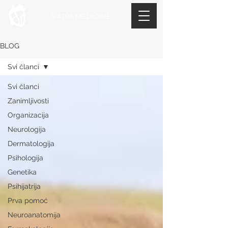
VATRA MEDICINE
BLOG
Svi članci
Svi članci
Zanimljivosti
Organizacija
Neurologija
Dermatologija
Psihologija
Genetika
Psihijatrija
Prva pomoć
Neuroanatomija