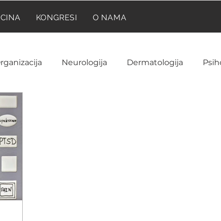
ICINA
KONGRESI
O NAMA
rganizacija
Neurologija
Dermatologija
Psih
Neuroanatomija
Farmakologija
Reumatolog
Ginekologija i akušerstvo
Hematologija
NIR
ija
Laboratorija
Imunologija
Istorija medic
a
Onkologija
Pedijatrija
Prilike