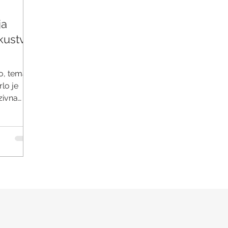
ja
kustva
o, tema
lo je
zivna
mu.