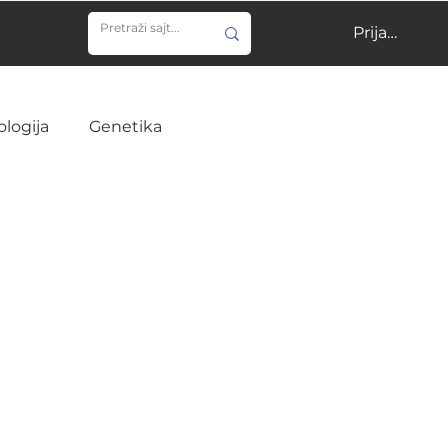
Prijavi se
ologija
Genetika
ija
Učenje
Veterina
Infektivne bolesti
ine
Hirurgija