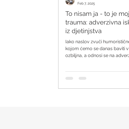
Feb 7, 2025
To nisam ja - to je mo
trauma: adverzivna is
iz djetinjstva
Iako naslov zvuči humorističn
kojom ćemo se danas baviti vr
ozbiljna, a odnosi se na adver
iskustva i ranu razvojnu trau