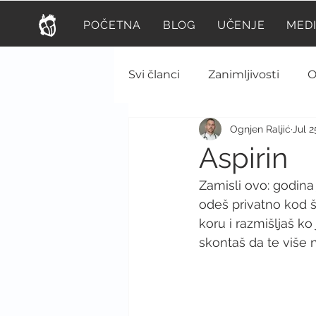
POČETNA
BLOG
UČENJE
MED
Svi članci
Zanimljivosti
O
Ognjen Raljić
Jul 2
Psihijatrija
Prva pomoć
Aspirin
Zamisli ovo: godina j
Veterina
Fiziologija
odeš privatno kod š
koru i razmišljaš k
skontaš da te više n
Infektivne bolesti
Endok
Hirurgija
Nutricionizam