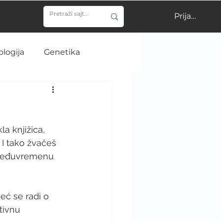
Prijavi se
ologija
Genetika
ija
Učenje
la knjižica, 
gija
NIR
. I tako žvačeš 
u međuvremenu 
ija
Istorija medicine
eć se radi o 
ktivnu 
e