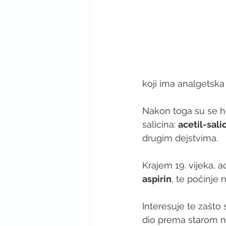
koji ima analgetska 
Nakon toga su se hem
salicina: 
acetil-sali
drugim dejstvima.
Krajem 19. vijeka, ac
aspirin
, te počinje 
Interesuje te zašto
dio prema starom na