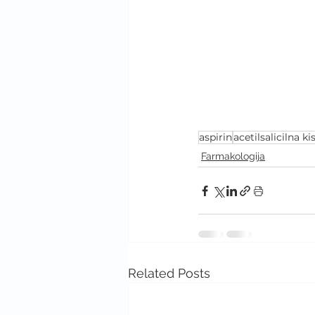
aspirin
acetilsalicilna ki
Farmakologija
Related Posts