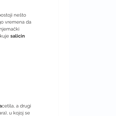
ostoji nešto 
ugo vremena da 
 njemački 
ikuje 
salicin 
a
cetila, a drugi 
ra), u kojoj se 