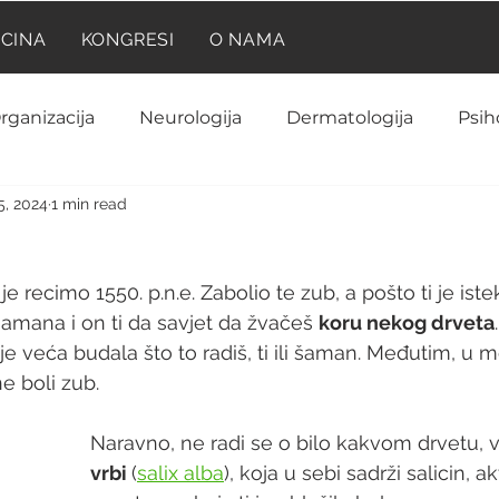
ICINA
KONGRESI
O NAMA
rganizacija
Neurologija
Dermatologija
Psih
5, 2024
1 min read
Neuroanatomija
Farmakologija
Reumatolog
e recimo 1550. p.n.e. Zabolio te zub, a pošto ti je istek
Kardiologija
Ginekologija i akušerstvo
Hematolo
amana i on ti da savjet da žvačeš 
koru nekog drveta
o je veća budala što to radiš, ti ili šaman. Međutim, 
e boli zub.
rinologija
Biohemija
Laboratorija
Imunolog
Naravno, ne radi se o bilo kakvom drvetu, v
vrbi 
(
salix alba
), koja u sebi sadrži salicin, a
Anatomija
Onkologija
Pedijatrija
Prilik