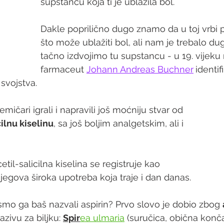
supstancu koja ti je ublažila bol.
Dakle poprilično dugo znamo da u toj vrbi p
što može ublažiti bol, ali nam je trebalo d
tačno izdvojimo tu supstancu - u 19. vijeku
farmaceut 
Johann Andreas Buchner
identif
svojstva.
ičari igrali i napravili još moćniju stvar od 
cilnu kiselinu
, sa još boljim analgetskim, ali i 
etil-salicilna kiselina se registruje kao 
njegova široka upotreba koja traje i dan danas.
 smo ga baš nazvali aspirin? Prvo slovo je dobio zbog 
zivu za biljku:
Spir
ea ulmaria
 (suručica, obična konča