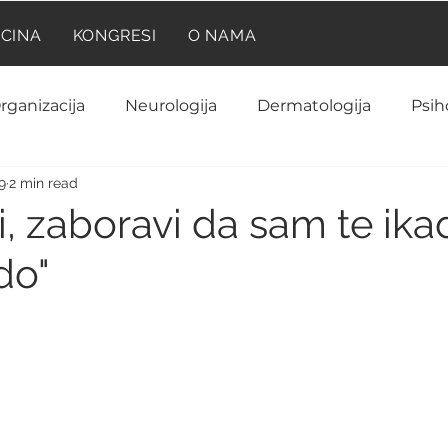
ICINA
KONGRESI
O NAMA
rganizacija
Neurologija
Dermatologija
Psih
9
2 min read
Neuroanatomija
Farmakologija
Reumatolog
, zaboravi da sam te ika
do"
Kardiologija
Ginekologija i akušerstvo
Hematolo
rinologija
Biohemija
Laboratorija
Imunolog
Anatomija
Onkologija
Pedijatrija
Prilik