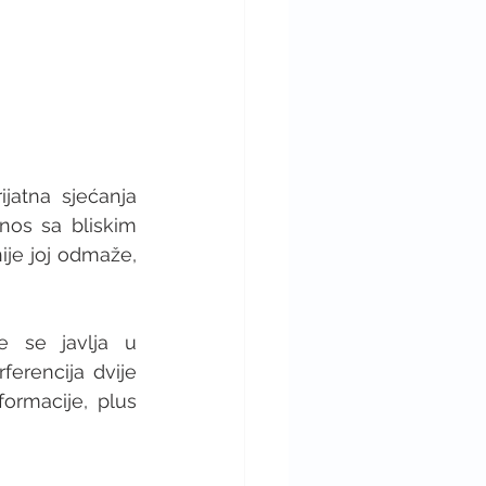
ijatna sjećanja 
os sa bliskim 
je joj odmaže, 
 se javlja u 
erencija dvije 
formacije, plus 