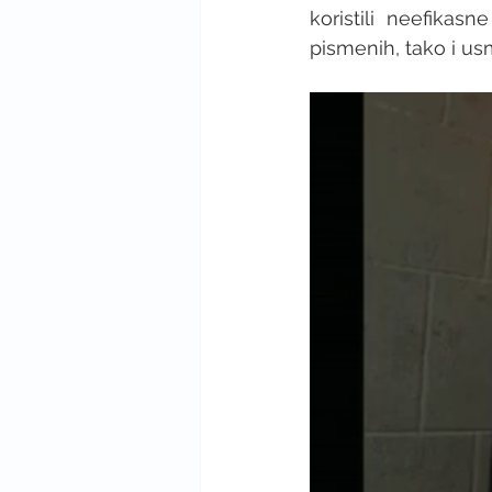
koristili neefikasn
pismenih, tako i us