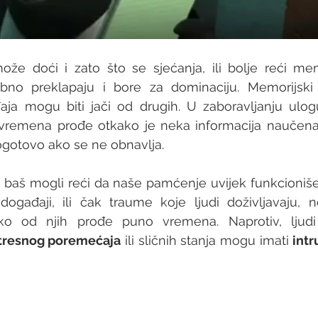
no preklapaju i bore za dominaciju. 
Memorijski 
a mogu biti jači od drugih. U zaboravljanju ulogu
vremena prođe otkako je neka informacija naučena,
pogotovo ako se ne obnavlja. 
baš mogli reći da naše pamćenje uvijek funkcioniše 
ogađaji, ili čak traume koje ljudi doživljavaju, n
tresnog poremećaja
 ili sličnih stanja mogu imati 
intr