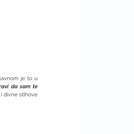
lavnom je to u 
ravi da sam te 
", a imamo i divne stihove 