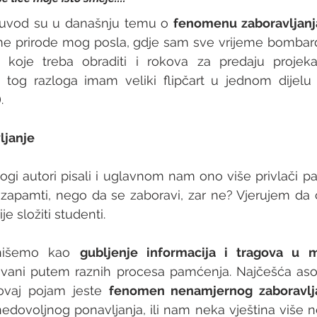
 uvod su u današnju temu o 
fenomenu zaboravljanja
e prirode mog posla, gdje sam sve vrijeme bombard
 koje treba obraditi i rokova za predaju projekat
 tog razloga imam veliki flipčart u jednom dijelu k
. 
ljanje
i autori pisali i uglavnom nam ono više privlači pa
o zapamti, nego da se zaboravi, zar ne? Vjerujem da
e složiti studenti. 
inišemo kao 
gubljenje informacija i tragova u 
uvani putem raznih procesa pamćenja. Najčešća asoci
vaj pojam jeste 
fenomen nenamjernog zaboravlja
nedovoljnog ponavljanja, ili nam neka vještina više ne