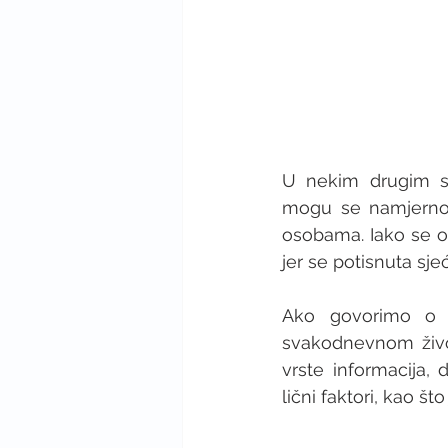
U nekim drugim s
mogu se namjerno p
osobama. Iako se ov
jer se potisnuta sjeć
Ako govorimo o n
svakodnevnom životu
vrste informacija, d
lični faktori, kao što