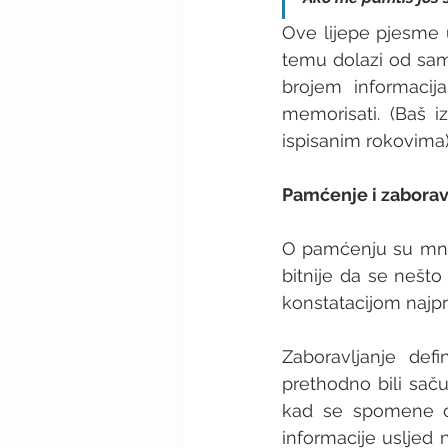
Ove lijepe pjesme
temu dolazi od sam
brojem informacija
memorisati. (Baš iz
ispisanim rokovima)
Pamćenje i zaborav
O pamćenju su mnog
bitnije da se nešt
konstatacijom najprij
Zaboravljanje def
prethodno bili sač
kad se spomene o
informacije usljed 