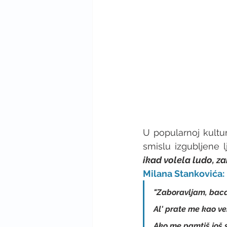
U popularnoj kultur
smislu izgubljene 
ikad volela ludo, z
Milana Stankovića:
"Zaboravljam, bac
Al' prate me kao ver
Ako me pamtiš još se