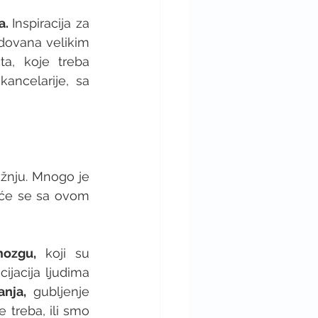
. 
Inspiracija za 
ovana velikim 
a, koje treba 
ancelarije, sa 
žnju. Mnogo je 
 će se sa ovom 
mozgu,
 koji su 
jacija ljudima 
nja,
 gubljenje 
 treba, ili smo 