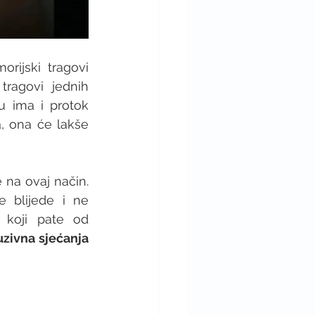
Do zaboravljanja može doći i zato što se sjećanja, ili bolje reći memorijski tragovi 
tragovi jednih 
 ima i protok 
 ona će lakše 
na ovaj način. 
e blijede i ne 
zaboravljaju se iako od njih prođe puno vremena. Naprotiv, ljudi koji pate od 
uzivna sjećanja