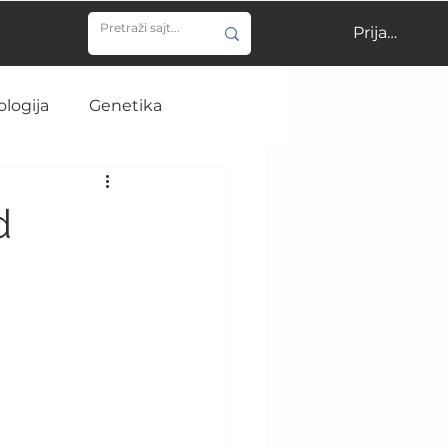
Prijavi se
ologija
Genetika
ija
Učenje
d
gija
NIR
ija
Istorija medicine
e