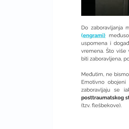
(
engrami)
 međusob
uspomena i događaj
vremena. Što više 
biti zaboravljena, 
Međutim, ne bismo 
Emotivno obojeni d
posttraumatskog s
(tzv. flešbekove). 