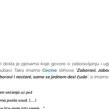
i dosta je pjesama koje govore o zaboravljanju i ug
ljubavi. Tako imamo 
Cecine
 stihove "
Zaboravi, zabo
aboravi i nestani, samo se jednom desi čudo
am sećanja uz put
na pseta svud. (.....)
 lice moje isto smeje...."