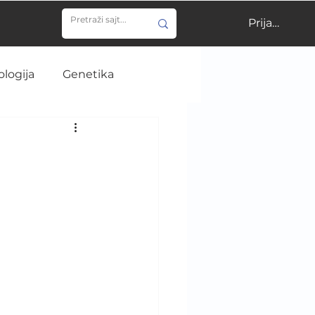
Prijavi se
ologija
Genetika
ija
Učenje
gija
NIR
ija
Istorija medicine
e