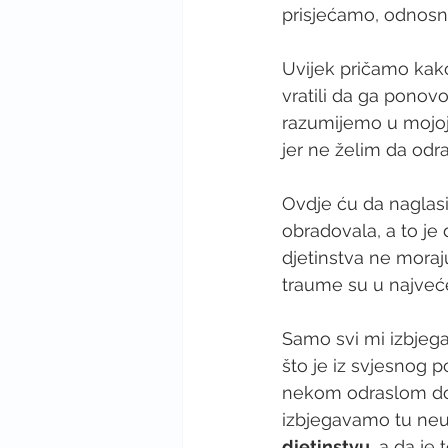
prisjećamo, odnos
Uvijek pričamo kako
vratili da ga ponovo
razumijemo u mojoj 
jer ne želim da odr
Ovdje ću da naglasi
obradovala, a to je
djetinstva ne moraj
traume su u najve
Samo svi mi izbjega
što je iz svjesnog p
nekom odraslom dobu
izbjegavamo tu neu
djetinstvu
, a da je