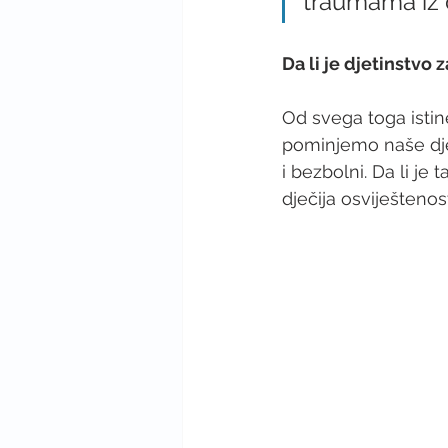
traumama iz d
Da li je djetinstvo
Od svega toga istine
pominjemo naše djet
i bezbolni. Da li je ta
dječija osviještenos