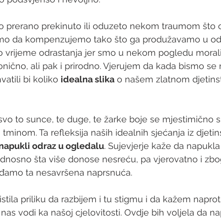
vo prerano prekinuto ili oduzeto nekom traumom što 
imo da kompenzujemo tako što ga produžavamo u od
rijeme odrastanja jer smo u nekom pogledu morali
onično, ali pak i prirodno. Vjerujem da kada bismo se 
atili bi koliko 
idealna slika
 o našem zlatnom djetins
vo to sunce, te duge, te žarke boje se mjestimično s
minom. Ta refleksija naših idealnih sjećanja iz djetin
napukli odraz u ogledalu
. Sujevjerje kaže da napukla
dnosno šta više donose nesreću, pa vjerovatno i zbo
iđamo ta nesavršena naprsnuća.
istila priliku da razbijem i tu stigmu i da kažem naproti
nas vodi ka našoj cjelovitosti. Ovdje bih voljela da n