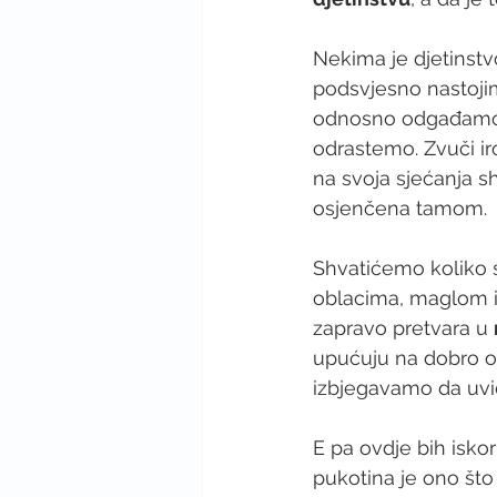
Nekima je djetinst
podsvjesno nastoj
odnosno odgađamo v
odrastemo. Zvuči ir
na svoja sjećanja shv
osjenčena tamom. 
Shvatićemo koliko s
oblacima, maglom i t
zapravo pretvara u 
upućuju na dobro o
izbjegavamo da uv
E pa ovdje bih iskor
pukotina je ono što 