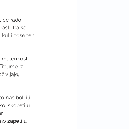
o se rado 
asli. Da se 
m kul i poseban 
a malenkost 
Traume iz 
ivljaje, 
nas boli ili 
ko iskopati u 
r 
mo 
zapeli u 