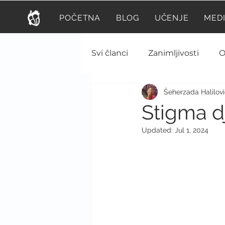
POČETNA
BLOG
UČENJE
MED
Svi članci
Zanimljivosti
O
Šeherzada Halilov
Psihijatrija
Prva pomoć
Stigma dj
Updated:
Jul 1, 2024
Veterina
Fiziologija
Infektivne bolesti
Endok
Hirurgija
Nutricionizam