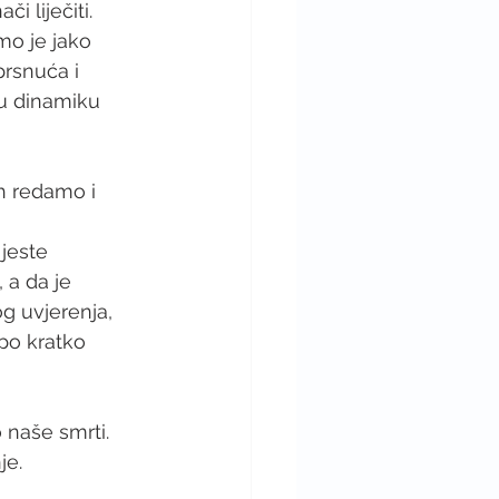
či liječiti. 
mo je jako 
rsnuća i 
u dinamiku 
h redamo i 
 
 jeste 
 a da je 
g uvjerenja, 
epo kratko 
 naše smrti. 
je.