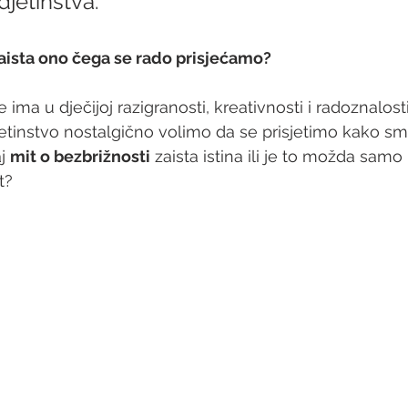
jetinstva. 
 zaista ono čega se rado prisjećamo?
 ima u dječijoj razigranosti, kreativnosti i radoznalost
instvo nostalgično volimo da se prisjetimo kako smo 
j 
mit o bezbrižnosti
 zaista istina ili je to možda samo
t?