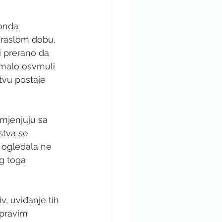
onda 
raslom dobu, 
 prerano da 
malo osvrnuli 
tvu postaje 
mjenjuju sa 
stva se 
 ogledala ne 
g toga 
v, uviđanje tih 
apravim 