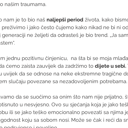
no našim traumama. 
 nam je to bio naš 
naljepši period
 života, kako bism
 preživimo i jako često čujemo kako nikad ne bi ni odr
generaciji ne željeti da odrasteš je bio trend. „Ja sa
astem“.
m jednu pozitivnu činjenicu,  na šta bi se moja mlađ
 da ćemo zaista zauvijek da zadržimo to 
dijete u sebi. 
u uvijek da se odnose na neke ekstremne tragične dož
ćem slučaju povezane sa nezadovoljenim potrebama.
vamo da se suočimo sa onim što nam nije prijatno, što 
otisnuto u nesvjesno. Ovo su sjećanja koja je jako teš
 ili se jako teško emocionalno povezati sa njima je
godnost koju sa sobom nosi. Može se čak i reći da s
 to podsvjenso i nevoljno.