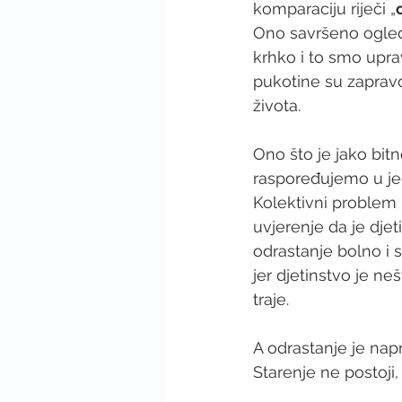
komparaciju riječi „
Ono savršeno ogleda
krhko i to smo upra
pukotine su zapravo
života. 
Ono što je jako bitn
raspoređujemo u jed
Kolektivni problem 
uvjerenje da je djet
odrastanje bolno i 
jer djetinstvo je ne
traje. 
A odrastanje je nap
Starenje ne postoji