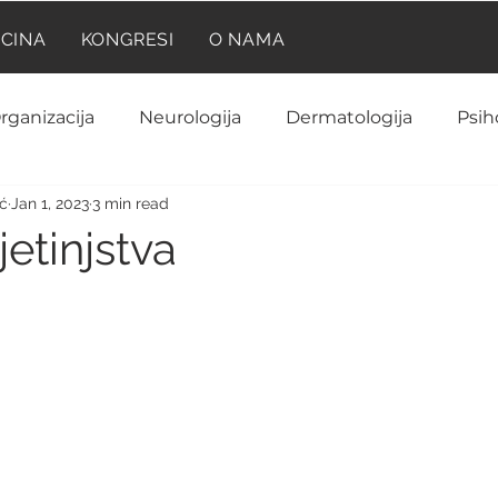
ICINA
KONGRESI
O NAMA
rganizacija
Neurologija
Dermatologija
Psih
ić
Jan 1, 2023
3 min read
Neuroanatomija
Farmakologija
Reumatolog
etinjstva
Kardiologija
Ginekologija i akušerstvo
Hematolo
rinologija
Biohemija
Laboratorija
Imunolog
Anatomija
Onkologija
Pedijatrija
Prilik