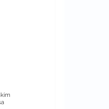
skim 
a 