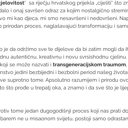
cjelovitost
“  sa riječju hrvatskog prijekla „cijeliti“ što zna
lo i onaj savršen odraz za kojim nostalgično stremi
vo mi kao djeca, mi smo nesavršeni i nedovršeni. Nap
 prirodan proces, naglašavajući transformaciju i sam
o je da održimo sve te dijelove da bi zatim mogli da i
nu autentičnu, kreativnu i novu svrsishodnu cjelinu.
koji se može nazvati i 
transgeneracijskom traumom
,
instvo jedini bezbijedni i bezbolni period našeg života,
sve suprotno tome. Apsolutno razumijem i prirodu ovo
što što prođe u trepatj oka, a znamo i da sve što je lij
rotiv tome jedan dugogodišnji proces koji nas prati do
, barem ne u misaonom svijetu, postoji samo odrastan