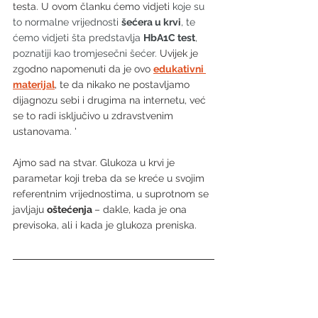
testa. U ovom članku ćemo vidjeti
 koje su 
to normalne vrijednosti 
šećera u krvi
, te 
ćemo vidjeti šta predstavlja 
HbA1C test
, 
poznatiji kao tromjesečni šećer.
 Uvijek je 
zgodno napomenuti da je ovo 
edukativni 
materijal
, te da nikako ne postavljamo 
dijagnozu sebi i drugima na internetu, već 
se to radi isključivo u zdravstvenim 
ustanovama. '
Ajmo sad na stvar. Glukoza u krvi je 
parametar koji treba da se kreće u svojim 
referentnim vrijednostima, u suprotnom se 
javljaju 
oštećenja 
– dakle, kada je ona 
previsoka, ali i kada je glukoza preniska.