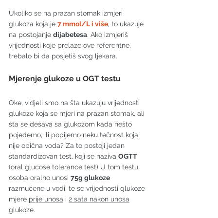
Ukoliko se na prazan stomak izmjeri 
glukoza koja je 
7 mmol/L i više
, to ukazuje 
na postojanje 
dijabetesa
. Ako izmjeriš 
vrijednosti koje prelaze ove referentne, 
trebalo bi da posjetiš svog ljekara.
Mjerenje glukoze u OGT testu
Oke, vidjeli smo na šta ukazuju vrijednosti 
glukoze koja se mjeri na prazan stomak, ali 
šta se dešava sa glukozom kada nešto 
pojedemo, ili popijemo neku tečnost koja 
nije obična voda? Za to postoji jedan 
standardizovan test, koji se naziva 
OGTT 
(oral glucose tolerance test) U tom testu, 
osoba oralno unosi 
75g glukoze
razmućene u vodi, te se vrijednosti glukoze 
mjere 
prije unosa
 i 
2 sata nakon unosa
glukoze.