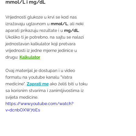
mmol/L i mg/dL
Vrijednosti glukoze u krvi se kod nas 
izražavaju uglavnom u 
mmol/L
, ali neki 
aparati prikazuju rezultate i u 
mg/dL
. 
Ukoliko ti je potrebno, na sajtu se nalazi 
jednostavan kalkulator koji pretvara 
vrijednosti iz jedne mjerne jedinice u 
drugu: 
Kalkulator
Ovaj materijal je dostupan i u video 
formatu na youtube kanalu "Vatra 
medicine". 
Zaprati me
 ako želiš biti u toku 
sa korisnim stvarima i zanimljivostima iz 
svijeta medicine.
https://www.youtube.com/watch?
v=dcnbOXW70Es