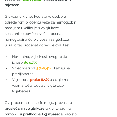
mjeseca
.
Glukoza u krvi se kod svake osobe u 
određenom procentu veže za hemoglobin, 
međutim ukoliko je nivo glukoze 
konstantno povišen, veći procenat 
hemoglobina će biti vezan za glukozu, i 
upravo taj procenat određuje ovaj test.
Normalno, vrijednosti ovog testa 
iznose 
do 5,7%
. 
Vrijednosti od 
5,7-6,4%
 ukazuju na 
predijabetes.
Vrijednost 
preko 6,5%
 ukazuje na 
veoma lošu regulaciju glukoze 
(dijabetes).
Ovi procenti se takođe mogu prevesti u 
prosječan nivo glukoze
 u krvi izražen u 
mmol/L 
u prethodna 2-3 mjeseca
, kao što 