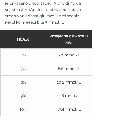
je prikazano u ovoj tabeli. Npr. vidimo da 
vrijednost HbA1c testa od 6% znači da je 
srednja vrijednost glukoze u prethodnih 
nekoliko mjeseci bila 7 mmol/L.
Prosječna glukoza u 
HbA1c
krvi
6%
7.0 mmol/L
7%
8.6 mmol/L
8%
10.2 mmol/L
9%
11.8 mmol/L
10%
13.4 mmol/L