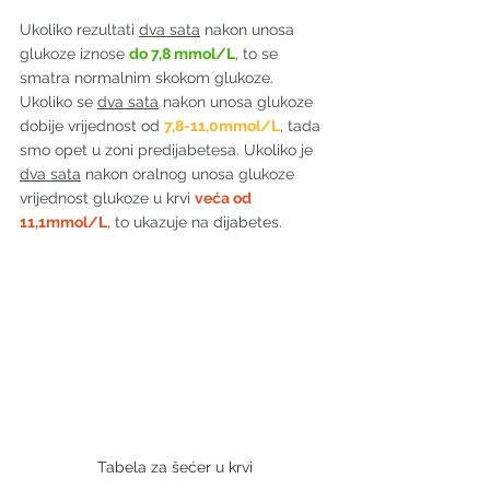
Ukoliko rezultati 
dva sata
 nakon unosa 
glukoze iznose 
do 7,8 mmol/L
, to se 
smatra normalnim skokom glukoze. 
Ukoliko se 
dva sata
 nakon unosa glukoze 
dobije vrijednost od 
7,8-11,0mmol/L
, tada 
smo opet u zoni predijabetesa. Ukoliko je 
dva sata
 nakon oralnog unosa glukoze 
vrijednost glukoze u krvi 
veća od 
11,1mmol/L
, to ukazuje na dijabetes.
Tabela za šećer u krvi