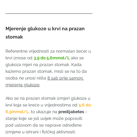
Mjerenje glukoze u krvi na prazan 
stomak
Referentne vrijednosti za normalan šećer u 
krvi iznose od 
3,9 do 5,6mmol/L
 ako se 
glukoza mjeri na prazan stomak. Kada 
kažemo prazan stomak, misli se na to da 
osoba ne unosi ništa 
8 sati prije samog 
mjerenja glukoze
.
Ako se na prazan stomak izmjeri glukoza u 
krvi koja se kreće u vrijednostima od 
5,6 do 
6,9mmol/L
, to ukazuje na 
predijabetes 
– 
stanje koje se još uvijek može popraviti 
pod uslovom da se naprave određene 
izmjene u ishrani i fizičkoj aktivnosti.