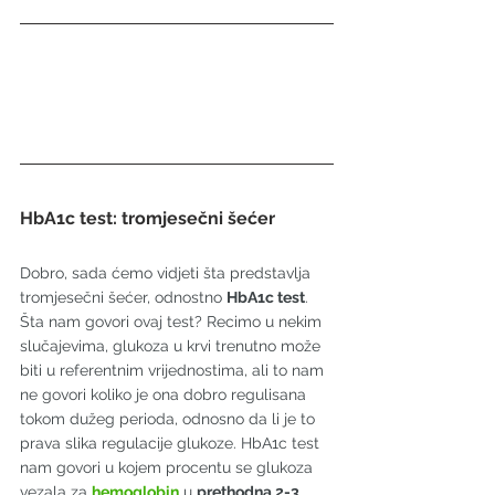
HbA1c test: tromjesečni šećer
Dobro, sada ćemo vidjeti šta predstavlja 
tromjesečni šećer, odnostno 
HbA1c test
. 
Šta nam govori ovaj test? Recimo u nekim 
slučajevima, glukoza u krvi trenutno može 
biti u referentnim vrijednostima, ali to nam 
ne govori koliko je ona dobro regulisana 
tokom dužeg perioda, odnosno da li je to 
prava slika regulacije glukoze. HbA1c test 
nam govori u kojem procentu se glukoza 
vezala za 
hemoglobin
u 
prethodna 2-3 